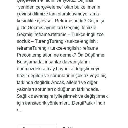
çerçeveleme” adını veriyoruz. Orijinali
“yeniden çerçeveleme” olan bu kelimenin
çevirisi dilimize tam olarak uymuyor ama
kesinlikle işlevsel. Reframe nedir? Geçmişi
gizle Geçmiş ayrıntıları Geçmişi temizle
Geçmiş: reframe.reframe – Türkçe-İngilizce
sözlük – TurengTureng › turkce-english ›
reframeTureng › turkce-english › reframe
Precontemplation ne demek? Ön Düşünme:
Bu aşamada, insanlar davranışlarını
önümüzdeki altı ay boyunca değiştirmeye
hazır değildir ve sorunlarının çok az veya hiç
farkında değildir. Ancak, aileleri ve diğer
yakınları sorunları olduğunun farkındadır.
Sağlık davranışını iyileştirmek ve değiştirmek
için transteorik yöntemler…DergiPark › İndir
›…