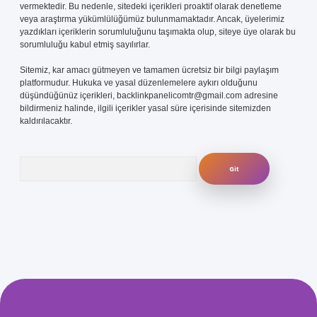
vermektedir. Bu nedenle, sitedeki içerikleri proaktif olarak denetleme
veya araştırma yükümlülüğümüz bulunmamaktadır. Ancak, üyelerimiz
yazdıkları içeriklerin sorumluluğunu taşımakta olup, siteye üye olarak bu
sorumluluğu kabul etmiş sayılırlar.
Sitemiz, kar amacı gütmeyen ve tamamen ücretsiz bir bilgi paylaşım
platformudur. Hukuka ve yasal düzenlemelere aykırı olduğunu
düşündüğünüz içerikleri,
backlinkpanelicomtr@gmail.com
adresine
bildirmeniz halinde, ilgili içerikler yasal süre içerisinde sitemizden
kaldırılacaktır.
Arama
is.com/
betexper güvenilir mi
elexbetgiris.org