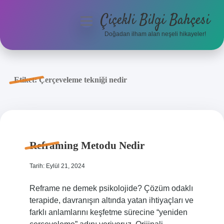
Çiçekli Bilgi Bahçesi
menüyü
aç
Doğadan ilham alan neşeli hikayeler!
Anasayfa
Gizlilik Politikası
Etiket:
Çerçeveleme tekniği nedir
Yasal Uyarı
Hakkımızda
Reframing Metodu Nedir
Tarih: Eylül 21, 2024
Reframe ne demek psikolojide? Çözüm odaklı
terapide, davranışın altında yatan ihtiyaçları ve
farklı anlamlarını keşfetme sürecine “yeniden