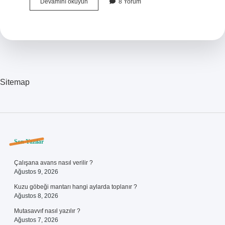
Reframing
Devamını okuyun
8 Yorum
Metodu
Nedir
Sitemap
Sidebar
Son Yazılar
Çalışana avans nasıl verilir ?
Ağustos 9, 2026
Kuzu göbeği mantarı hangi aylarda toplanır ?
Ağustos 8, 2026
Mutasavvıf nasıl yazılır ?
Ağustos 7, 2026