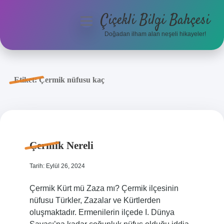
Çiçekli Bilgi Bahçesi
menüyü
aç
Doğadan ilham alan neşeli hikayeler!
Anasayfa
Gizlilik Politikası
Etiket:
Çermik nüfusu kaç
Yasal Uyarı
Hakkımızda
Çermik Nereli
Tarih: Eylül 26, 2024
Çermik Kürt mü Zaza mı? Çermik ilçesinin
nüfusu Türkler, Zazalar ve Kürtlerden
oluşmaktadır. Ermenilerin ilçede I. Dünya