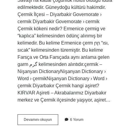
Savaşı’na kadar çoğunluk nüfus olduğu iddia
edilmektedir. Güneydoğu kültürü hakimdir.
Çermik İlçesi – Diyarbakir Governorate ›
cermik Diyarbakir Governorate › cermik
Çermik kökeni nedir? Ermenice çermig ve
“kaplıca” kelimesinden ödünç alınmış bir
kelimedir. Bu kelime Ermenice çerm րրִ “ısı,
sıcak” kelimesinden türemiştir. Bu kelime
Farsça ve Orta Farsçada aynı anlama gelen
garm گرم kelimesinden alıntıdır.çermik –
Nişanyan DictionaryNişanyan Dictionary ›
Word › çermikNişanyan Dictionary › Word ›
çermik Diyarbakır Çermik hangi aşiret?
KIRVAR Aşireti – Akrabalarımız Diyarbakır
merkez ve Çermik ilçesinde yaşıyor, aşiret…
Çermik
Devamını okuyun
6 Yorum
Nereli