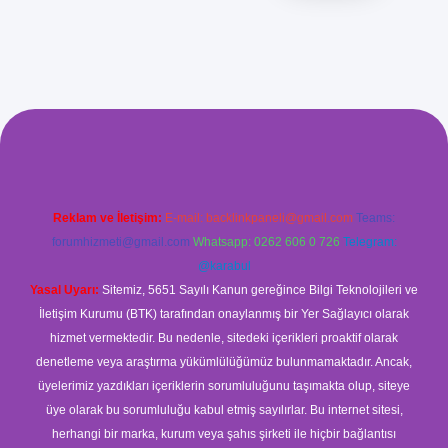
om/
betexper güvenilir mi
elexbetgiris.org
Reklam ve İletişim:
E-mail:
backlinkpaneli@gmail.com
Teams:
forumhizmeti@gmail.com
Whatsapp: 0262 606 0 726
Telegram:
@karabul
Yasal Uyarı:
Sitemiz, 5651 Sayılı Kanun gereğince Bilgi Teknolojileri ve
İletişim Kurumu (BTK) tarafından onaylanmış bir Yer Sağlayıcı olarak
hizmet vermektedir. Bu nedenle, sitedeki içerikleri proaktif olarak
denetleme veya araştırma yükümlülüğümüz bulunmamaktadır. Ancak,
üyelerimiz yazdıkları içeriklerin sorumluluğunu taşımakta olup, siteye
üye olarak bu sorumluluğu kabul etmiş sayılırlar. Bu internet sitesi,
herhangi bir marka, kurum veya şahıs şirketi ile hiçbir bağlantısı