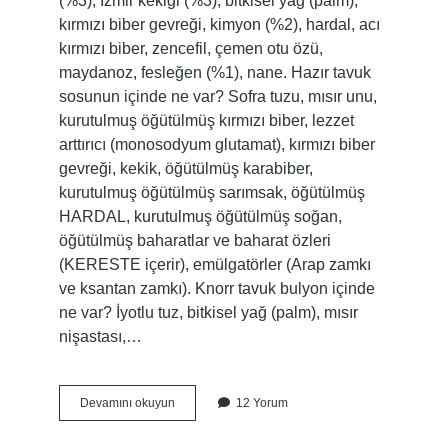
(%3), İzmir kekiği (%3), bitkisel yağ (palm),
kırmızı biber gevreği, kimyon (%2), hardal, acı
kırmızı biber, zencefil, çemen otu özü,
maydanoz, fesleğen (%1), nane. Hazır tavuk
sosunun içinde ne var? Sofra tuzu, mısır unu,
kurutulmuş öğütülmüş kırmızı biber, lezzet
arttırıcı (monosodyum glutamat), kırmızı biber
gevreği, kekik, öğütülmüş karabiber,
kurutulmuş öğütülmüş sarımsak, öğütülmüş
HARDAL, kurutulmuş öğütülmüş soğan,
öğütülmüş baharatlar ve baharat özleri
(KERESTE içerir), emülgatörler (Arap zamkı
ve ksantan zamkı). Knorr tavuk bulyon içinde
ne var? İyotlu tuz, bitkisel yağ (palm), mısır
nişastası,…
Knorr
Devamını okuyun
12 Yorum
Tavuk
Çeşnisi