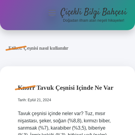
Çiçekli Bilgi Bahçesi
menüyü
aç
Doğadan ilham alan neşeli hikayeler!
Anasayfa
Gizlilik Politikası
Etiket:
Çeşnisi nasıl kullanılır
Yasal Uyarı
Hakkımızda
Knorr Tavuk Çeşnisi Içinde Ne Var
Tarih: Eylül 21, 2024
Tavuk çeşnisi içinde neler var? Tuz, mısır
nişastası, şeker, soğan (%8,8), kırmızı biber,
sarımsak (%7), karabiber (%3,5), biberiye