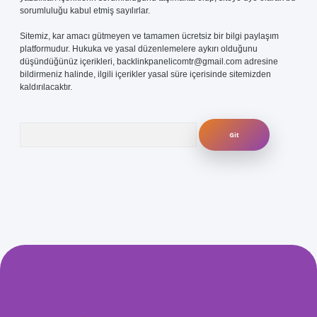
sorumluluğu kabul etmiş sayılırlar.
Sitemiz, kar amacı gütmeyen ve tamamen ücretsiz bir bilgi paylaşım
platformudur. Hukuka ve yasal düzenlemelere aykırı olduğunu
düşündüğünüz içerikleri,
backlinkpanelicomtr@gmail.com
adresine
bildirmeniz halinde, ilgili içerikler yasal süre içerisinde sitemizden
kaldırılacaktır.
Arama
com/
betexper güvenilir mi
elexbetgiris.org