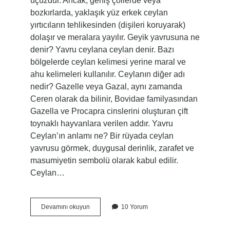
üçüzdür. Ancak, geniş çöllerde veya
bozkırlarda, yaklaşık yüz erkek ceylan
yırtıcıların tehlikesinden (dişileri koruyarak)
dolaşır ve meralara yayılır. Geyik yavrusuna ne
denir? Yavru ceylana ceylan denir. Bazı
bölgelerde ceylan kelimesi yerine maral ve
ahu kelimeleri kullanılır. Ceylanın diğer adı
nedir? Gazelle veya Gazal, aynı zamanda
Ceren olarak da bilinir, Bovidae familyasından
Gazella ve Procapra cinslerini oluşturan çift
toynaklı hayvanlara verilen addır. Yavru
Ceylan’ın anlamı ne? Bir rüyada ceylan
yavrusu görmek, duygusal derinlik, zarafet ve
masumiyetin sembolü olarak kabul edilir.
Ceylan…
Erkek
Devamını okuyun
10 Yorum
Ceylan
Yavrusuna