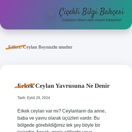
Çiçekli Bilgi Bahçesi
menüyü
aç
Doğadan ilham alan neşeli hikayeler!
Anasayfa
Gizlilik Politikası
Etiket:
Ceylan Boynuzlu mudur
Yasal Uyarı
Hakkımızda
Erkek Ceylan Yavrusuna Ne Denir
Tarih: Eylül 29, 2024
Erkek ceylan var mı? Ceylanların da anne,
baba ve yavru olarak üçüzleri vardır. Bu
bölgede görebildiğimiz tek şey böyle bir