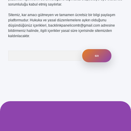
sorumluluğu kabul etmiş sayılırlar.
Sitemiz, kar amacı gütmeyen ve tamamen ücretsiz bir bilgi paylaşım
platformudur. Hukuka ve yasal düzenlemelere aykırı olduğunu
düşündüğünüz içerikleri,
backlinkpanelicomtr@gmail.com
adresine
bildirmeniz halinde, ilgili içerikler yasal süre içerisinde sitemizden
kaldırılacaktır.
Arama
.com/
betexper güvenilir mi
elexbetgiris.org