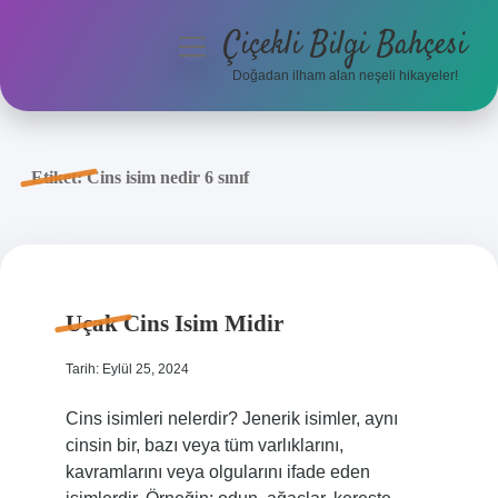
Çiçekli Bilgi Bahçesi
menüyü
aç
Doğadan ilham alan neşeli hikayeler!
Anasayfa
Gizlilik Politikası
Etiket:
Cins isim nedir 6 sınıf
Yasal Uyarı
Hakkımızda
Uçak Cins Isim Midir
Tarih: Eylül 25, 2024
Cins isimleri nelerdir? Jenerik isimler, aynı
cinsin bir, bazı veya tüm varlıklarını,
kavramlarını veya olgularını ifade eden