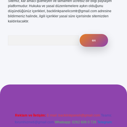
Sitemiz, kar amacı gütmeyen ve tamamen ücretsiz bir bilgi paylaşım
platformudur. Hukuka ve yasal düzenlemelere aykırı olduğunu
düşündüğünüz içerikleri,
backlinkpanelicomtr@gmail.com
adresine
bildirmeniz halinde, ilgili içerikler yasal süre içerisinde sitemizden
kaldırılacaktır.
Arama
nbet-giris.com/
betexper güvenilir mi
elexbetgiris.org
Reklam ve İletişim:
E-mail:
backlinkpaneli@gmail.com
Teams:
forumhizmeti@gmail.com
Whatsapp: 0262 606 0 726
Telegram: