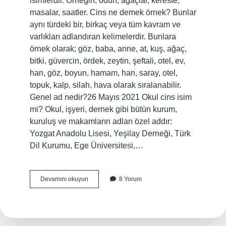
isimlerdir. Örneğin; odun, ağaçlar, kereste,
masalar, saatler. Cins ne demek örnek? Bunlar
aynı türdeki bir, birkaç veya tüm kavram ve
varlıkları adlandıran kelimelerdir. Bunlara
örnek olarak; göz, baba, anne, at, kuş, ağaç,
bitki, güvercin, ördek, zeytin, şeftali, otel, ev,
han, göz, boyun, hamam, han, saray, otel,
topuk, kalp, silah, hava olarak sıralanabilir.
Genel ad nedir?26 Mayıs 2021 Okul cins isim
mi? Okul, işyeri, dernek gibi bütün kurum,
kuruluş ve makamların adları özel addır:
Yozgat Anadolu Lisesi, Yeşilay Derneği, Türk
Dil Kurumu, Ege Üniversitesi,…
Uçak
Devamını okuyun
8 Yorum
Cins
Isim
Midir