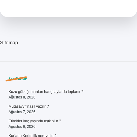
Tekniği
Nasıl
Yapılır
Sitemap
Sidebar
Son Yazılar
Kuzu göbeği mantarı hangi aylarda toplanır ?
Ağustos 8, 2026
Mutasavvıf nasıl yazılır ?
Ağustos 7, 2026
Erkekler kaç yaşında aşık olur ?
Ağustos 6, 2026
Kur’an-ı Kerim ilk nereye in ?