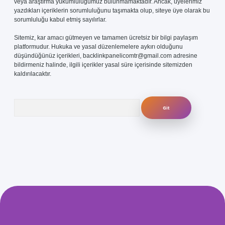
veya araştırma yükümlülüğümüz bulunmamaktadır. Ancak, üyelerimiz
yazdıkları içeriklerin sorumluluğunu taşımakta olup, siteye üye olarak bu
sorumluluğu kabul etmiş sayılırlar.
Sitemiz, kar amacı gütmeyen ve tamamen ücretsiz bir bilgi paylaşım
platformudur. Hukuka ve yasal düzenlemelere aykırı olduğunu
düşündüğünüz içerikleri,
backlinkpanelicomtr@gmail.com
adresine
bildirmeniz halinde, ilgili içerikler yasal süre içerisinde sitemizden
kaldırılacaktır.
Arama
com/
betexper güvenilir mi
elexbetgiris.org