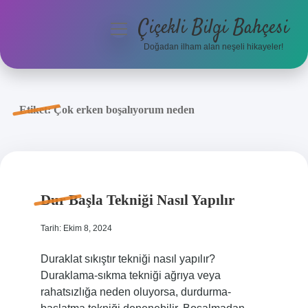
Çiçekli Bilgi Bahçesi
menüyü
aç
Doğadan ilham alan neşeli hikayeler!
Anasayfa
Gizlilik Politikası
Etiket:
Çok erken boşalıyorum neden
Yasal Uyarı
Hakkımızda
Dur Başla Tekniği Nasıl Yapılır
Tarih: Ekim 8, 2024
Duraklat sıkıştır tekniği nasıl yapılır?
Duraklama-sıkma tekniği ağrıya veya
rahatsızlığa neden oluyorsa, durdurma-