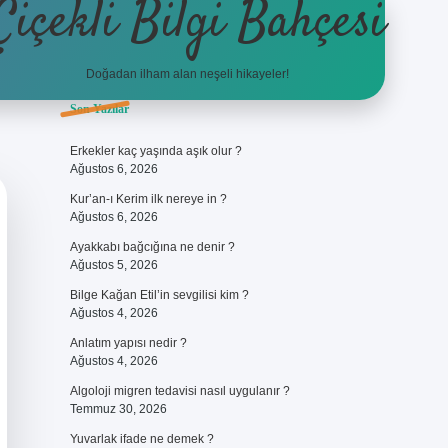
Çiçekli Bilgi Bahçesi
Doğadan ilham alan neşeli hikayeler!
Sidebar
Son Yazılar
https://hiltonbet-giris.com/
bete
Erkekler kaç yaşında aşık olur ?
Ağustos 6, 2026
Kur’an-ı Kerim ilk nereye in ?
Ağustos 6, 2026
Ayakkabı bağcığına ne denir ?
Ağustos 5, 2026
Bilge Kağan Etil’in sevgilisi kim ?
Ağustos 4, 2026
Anlatım yapısı nedir ?
Ağustos 4, 2026
Algoloji migren tedavisi nasıl uygulanır ?
Temmuz 30, 2026
Yuvarlak ifade ne demek ?