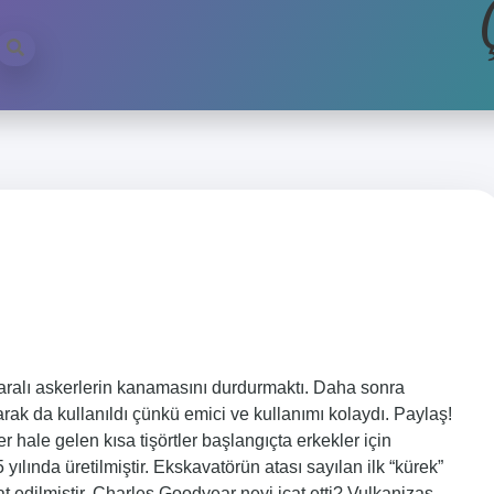
 yaralı askerlerin kanamasını durdurmaktı. Daha sonra
arak da kullanıldı çünkü emici ve kullanımı kolaydı. Paylaş!
ale gelen kısa tişörtler başlangıçta erkekler için
 yılında üretilmiştir. Ekskavatörün atası sayılan ilk “kürek”
cat edilmiştir. Charles Goodyear neyi icat etti? Vulkanizas…