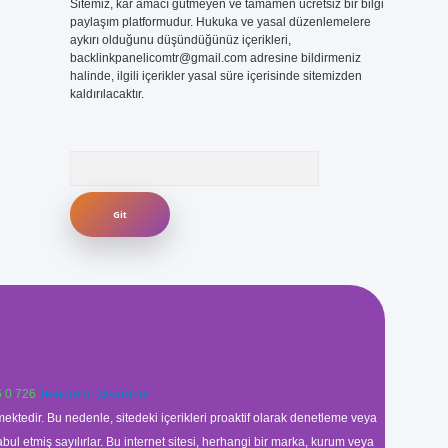
Sitemiz, kar amacı gütmeyen ve tamamen ücretsiz bir bilgi
paylaşım platformudur. Hukuka ve yasal düzenlemelere
aykırı olduğunu düşündüğünüz içerikleri,
backlinkpanelicomtr@gmail.com
adresine bildirmeniz
halinde, ilgili içerikler yasal süre içerisinde sitemizden
kaldırılacaktır.
Arama
 0 726
Telegram: @karabul
ektedir. Bu nedenle, sitedeki içerikleri proaktif olarak denetleme veya
 etmiş sayılırlar. Bu internet sitesi, herhangi bir marka, kurum veya