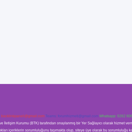
:
backlinkpaneli@gmail.com
Teams:
forumhizmeti@gmail.com
Whatsapp: 0262 606
ve İletişim Kurumu (BTK) tarafından onaylanmış bir Yer Sağlayıcı olarak hizmet verm
rı içeriklerin sorumluluğunu taşımakta olup, siteye üye olarak bu sorumluluğu kabul