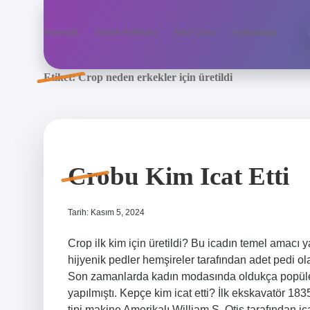
Anasayfa
Gizlilik Politikası
Yasal Uyarı
Hakkımızda
Etiket:
Crop neden erkekler için üretildi
Crobu Kim Icat Etti
Tarih: Kasım 5, 2024
Crop ilk kim için üretildi? Bu icadın temel amacı
hijyenik pedler hemşireler tarafından adet pedi ol
Son zamanlarda kadın modasında oldukça popüler h
yapılmıştı. Kepçe kim icat etti? İlk ekskavatör 1835
tipi makine Amerikalı William S. Otis tarafından i