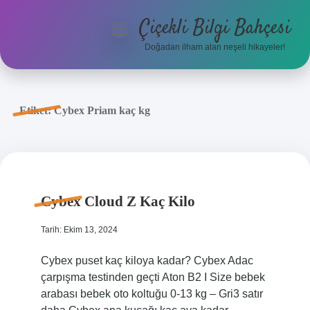
Çiçekli Bilgi Bahçesi
menüyü
aç
Doğadan ilham alan neşeli hikayeler!
Anasayfa
Gizlilik Politikası
Etiket:
Cybex Priam kaç kg
Yasal Uyarı
Hakkımızda
Cybex Cloud Z Kaç Kilo
Tarih: Ekim 13, 2024
Cybex puset kaç kiloya kadar? Cybex Adac
çarpışma testinden geçti Aton B2 I Size bebek
arabası bebek oto koltuğu 0-13 kg – Gri3 satır