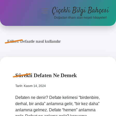
Çiçekli Bilgi Bahçesi
menüyü
aç
Doğadan ilham alan neşeli hikayeler!
Anasayfa
Gizlilik Politikası
Etiket:
Defaatle nasıl kullanılır
Yasal Uyarı
Hakkımızda
Sürekli Defaten Ne Demek
Tarih: Kasım 14, 2024
Defaten ne denir? Defate kelimesi “birdenbire,
derhal, bir anda” anlamına gelir, “bir kez daha”
anlamına gelmez. Defate “hemen” anlamına