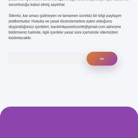
sorumluluğu kabul etmiş sayılırlar.
Sitemiz, kar amacı gütmeyen ve tamamen ücretsiz bir bilgi paylaşım
platformudur. Hukuka ve yasal düzenlemelere aykırı olduğunu
düşündüğünüz içerikleri,
backlinkpanelicomtr@gmail.com
adresine
bildirmeniz halinde, ilgili içerikler yasal süre içerisinde sitemizden
kaldırılacaktır.
Arama
.com/
betexper güvenilir mi
elexbetgiris.org