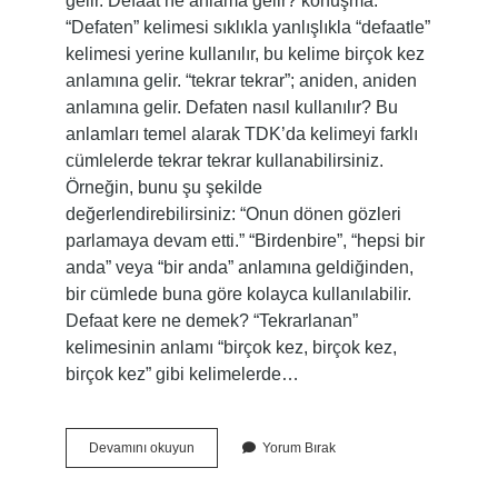
gelir. Defaat ne anlama gelir? konuşma.
“Defaten” kelimesi sıklıkla yanlışlıkla “defaatle”
kelimesi yerine kullanılır, bu kelime birçok kez
anlamına gelir. “tekrar tekrar”; aniden, aniden
anlamına gelir. Defaten nasıl kullanılır? Bu
anlamları temel alarak TDK’da kelimeyi farklı
cümlelerde tekrar tekrar kullanabilirsiniz.
Örneğin, bunu şu şekilde
değerlendirebilirsiniz: “Onun dönen gözleri
parlamaya devam etti.” “Birdenbire”, “hepsi bir
anda” veya “bir anda” anlamına geldiğinden,
bir cümlede buna göre kolayca kullanılabilir.
Defaat kere ne demek? “Tekrarlanan”
kelimesinin anlamı “birçok kez, birçok kez,
birçok kez” gibi kelimelerde…
Sürekli
Devamını okuyun
Yorum Bırak
Defaten
Ne