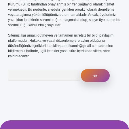
Kurumu (BTK) tarafından onaylanmış bir Yer Sağlayıcı olarak hizmet
vermektedir. Bu nedenle, sitedeki içerikleri proaktif olarak denetleme
veya araştırma yükümlülüğümüz bulunmamaktadır. Ancak, üyelerimiz
yazdıkları içeriklerin sorumluluğunu taşımakta olup, siteye üye olarak bu
sorumluluğu kabul etmiş sayılırlar.
Sitemiz, kar amacı gütmeyen ve tamamen ücretsiz bir bilgi paylaşım
platformudur. Hukuka ve yasal düzenlemelere aykırı olduğunu
düşündüğünüz içerikleri,
backlinkpanelicomtr@gmail.com
adresine
bildirmeniz halinde, ilgili içerikler yasal süre içerisinde sitemizden
kaldırılacaktır.
Arama
.com/
betexper güvenilir mi
elexbetgiris.org