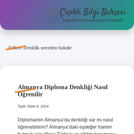
Çiçekli Bilgi Bahçesi
menüyü
aç
Doğadan ilham alan neşeli hikayeler!
Anasayfa
Gizlilik Politikası
Etiket:
Denklik nereden bakılır
Yasal Uyarı
Hakkımızda
Almanya Diploma Denkliği Nasıl
Öğrenilir
Tarih: Ekim 9, 2024
Diplomamin Almanya’da denkliği var mı nasıl
öğrenebilirim? Almanya’daki eşdeğer liseleri