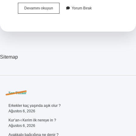
Almanya
Devamını okuyun
Yorum Bırak
Diploma
Denkliği
Nasıl
Öğrenilir
Sitemap
Sidebar
Son Yazılar
Erkekler kaç yaşında aşık olur ?
Ağustos 6, 2026
Kur’an-ı Kerim ilk nereye in ?
Ağustos 6, 2026
Ayakkabı bağcığına ne denir ?