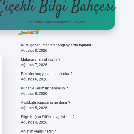
Çiçekli Bilgi Bahçesi
Doğadan ilham alan neşeli hikayeler!
Sidebar
Son Yazılar
https://hiltonbet-giris.com/
bet
Kuzu göbeği mantarı hangi aylarda toplanır ?
Ağustos 8, 2026
Mutasavvıf nasıl yazılır ?
Ağustos 7, 2026
Erkekler kaç yaşında aşık olur ?
Ağustos 6, 2026
Kur’an-ı Kerim ilk nereye in ?
Ağustos 6, 2026
Ayakkabı bağcığına ne denir ?
Ağustos 5, 2026
Bilge Kağan Etil’in sevgilisi kim ?
Ağustos 4, 2026
Anlatım yapısı nedir ?