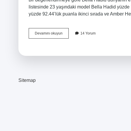
listesinde 23 yaşındaki model Bella Hadid yüzde 9
yüzde 92.44’lük puanla ikinci sırada ve Amber He
Dünyanın
Devamını okuyun
14 Yorum
En
Güzel
Kızı
Kim
Sitemap