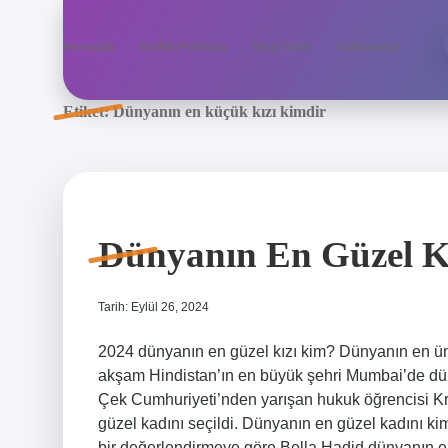
Anasayfa
Gizlilik Politikası
Yasal Uyarı
Hakkımızda
Etiket:
Dünyanın en küçük kızı kimdir
Dünyanın En Güzel K
Tarih: Eylül 26, 2024
2024 dünyanın en güzel kızı kim? Dünyanın en ünl
akşam Hindistan’ın en büyük şehri Mumbai’de düz
Çek Cumhuriyeti’nden yarışan hukuk öğrencisi Kr
güzel kadını seçildi. Dünyanın en güzel kadını kim
bir değerlendirmeye göre Bella Hadid dünyanın en 