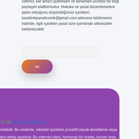
Sitemiz, kar amacı gütmeyen ve tamamen ücretsiz bir bilgi
paylaşım platformudur. Hukuka ve yasal düzenlemelere
aykırı olduğunu düşündüğünüz içerikleri,
backlinkpanelicomtr@gmail.com
adresine bildirmeniz
halinde, ilgili içerikler yasal süre içerisinde sitemizden
kaldırılacaktır.
Arama
 0 726
Telegram: @karabul
ektedir. Bu nedenle, sitedeki içerikleri proaktif olarak denetleme veya
 etmiş sayılırlar. Bu internet sitesi, herhangi bir marka, kurum veya