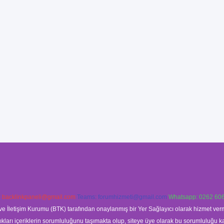
:
backlinkpaneli@gmail.com
Teams:
forumhizmeti@gmail.com
Whatsapp: 0262 606
ve İletişim Kurumu (BTK) tarafından onaylanmış bir Yer Sağlayıcı olarak hizmet verm
rı içeriklerin sorumluluğunu taşımakta olup, siteye üye olarak bu sorumluluğu kabul