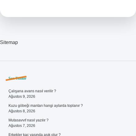
Kaç
Ülke
Ayrıldı
Sitemap
Sidebar
Son Yazılar
Çalışana avans nasıl verilir ?
Ağustos 9, 2026
Kuzu göbeği mantarı hangi aylarda toplanır ?
Ağustos 8, 2026
Mutasavvıf nasıl yazılır ?
Ağustos 7, 2026
Erkekler kaç yaşında aşık olur ?