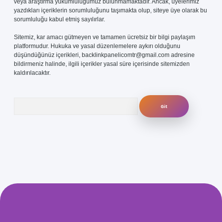
veya araştırma yükümlülüğümüz bulunmamaktadır. Ancak, üyelerimiz
yazdıkları içeriklerin sorumluluğunu taşımakta olup, siteye üye olarak bu
sorumluluğu kabul etmiş sayılırlar.
Sitemiz, kar amacı gütmeyen ve tamamen ücretsiz bir bilgi paylaşım
platformudur. Hukuka ve yasal düzenlemelere aykırı olduğunu
düşündüğünüz içerikleri,
backlinkpanelicomtr@gmail.com
adresine
bildirmeniz halinde, ilgili içerikler yasal süre içerisinde sitemizden
kaldırılacaktır.
Arama
com/
betexper güvenilir mi
elexbetgiris.org