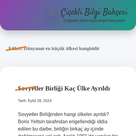
Çiçekli Bilgi Bahçesi
menüyü
aç
Doğadan ilham alan neşeli hikayeler!
Anasayfa
Gizlilik Politikası
Etiket:
Dünyanın en küçük ülkesi hangisidir
Yasal Uyarı
Hakkımızda
Sovyetler Birliği Kaç Ülke Ayrıldı
Tarih: Eylül 28, 2024
Sovyetler Birliğinden hangi ülkeler ayrıldı?
Boris Yeltsin tarafından engellendiği iddia
edilen bu darbe, birliğin birkaç ay içinde