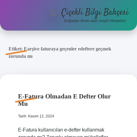
Çiçekli Bilgi Bahçesi
menüyü
aç
Doğadan ilham alan neşeli hikayeler!
Anasayfa
Gizlilik Politikası
Etiket:
Earşive faturaya geçenler edeftere geçmek
zorunda mı
Yasal Uyarı
Hakkımızda
E-Fatura Olmadan E Defter Olur
Mu
Tarih: Kasım 12, 2024
E-Fatura kullanıcıları e-defter kullanmak