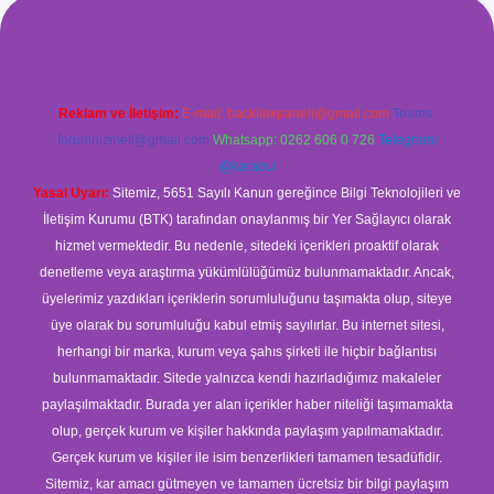
com/
betexper güvenilir mi
elexbetgiris.org
Reklam ve İletişim:
E-mail:
backlinkpaneli@gmail.com
Teams:
forumhizmeti@gmail.com
Whatsapp: 0262 606 0 726
Telegram:
@karabul
Yasal Uyarı:
Sitemiz, 5651 Sayılı Kanun gereğince Bilgi Teknolojileri ve
İletişim Kurumu (BTK) tarafından onaylanmış bir Yer Sağlayıcı olarak
hizmet vermektedir. Bu nedenle, sitedeki içerikleri proaktif olarak
denetleme veya araştırma yükümlülüğümüz bulunmamaktadır. Ancak,
üyelerimiz yazdıkları içeriklerin sorumluluğunu taşımakta olup, siteye
üye olarak bu sorumluluğu kabul etmiş sayılırlar. Bu internet sitesi,
herhangi bir marka, kurum veya şahıs şirketi ile hiçbir bağlantısı
bulunmamaktadır. Sitede yalnızca kendi hazırladığımız makaleler
paylaşılmaktadır. Burada yer alan içerikler haber niteliği taşımamakta
olup, gerçek kurum ve kişiler hakkında paylaşım yapılmamaktadır.
Gerçek kurum ve kişiler ile isim benzerlikleri tamamen tesadüfidir.
Sitemiz, kar amacı gütmeyen ve tamamen ücretsiz bir bilgi paylaşım