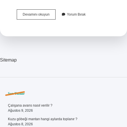
E-
Devamını okuyun
Yorum Bırak
Fatura
Olmadan
E
Defter
Olur
Mu
Sitemap
Sidebar
Son Yazılar
Çalışana avans nasıl verilir ?
Ağustos 9, 2026
Kuzu göbeği mantarı hangi aylarda toplanır ?
Ağustos 8, 2026