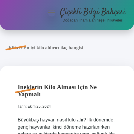
Çiçekli Bilgi Bahçesi
menüyü
aç
Doğadan ilham alan neşeli hikayeler!
Anasayfa
Gizlilik Politikası
Etiket:
En iyi kilo aldırıcı ilaç hangisi
Yasal Uyarı
Hakkımızda
Ineklerin Kilo Alması Için Ne
Yapmalı
Tarih: Ekim 25, 2024
Büyükbaş hayvan nasıl kilo alır? İlk dönemde,
genç hayvanlar ikinci döneme hazırlanırken