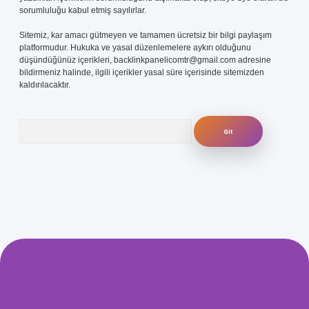
sorumluluğu kabul etmiş sayılırlar.
Sitemiz, kar amacı gütmeyen ve tamamen ücretsiz bir bilgi paylaşım
platformudur. Hukuka ve yasal düzenlemelere aykırı olduğunu
düşündüğünüz içerikleri,
backlinkpanelicomtr@gmail.com
adresine
bildirmeniz halinde, ilgili içerikler yasal süre içerisinde sitemizden
kaldırılacaktır.
Arama
.com/
betexper güvenilir mi
elexbetgiris.org