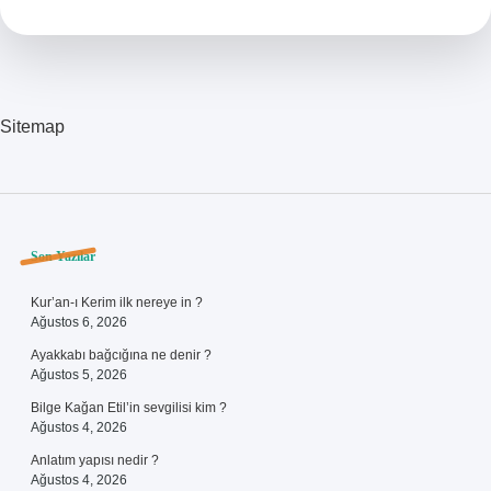
Için
Ne
Yapmalı
Sitemap
Sidebar
Son Yazılar
Kur’an-ı Kerim ilk nereye in ?
Ağustos 6, 2026
Ayakkabı bağcığına ne denir ?
Ağustos 5, 2026
Bilge Kağan Etil’in sevgilisi kim ?
Ağustos 4, 2026
Anlatım yapısı nedir ?
Ağustos 4, 2026