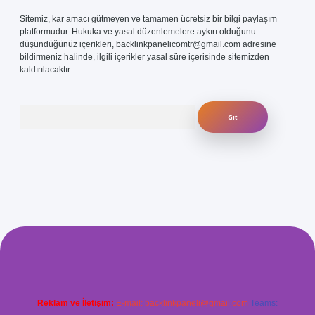
Sitemiz, kar amacı gütmeyen ve tamamen ücretsiz bir bilgi paylaşım
platformudur. Hukuka ve yasal düzenlemelere aykırı olduğunu
düşündüğünüz içerikleri,
backlinkpanelicomtr@gmail.com
adresine
bildirmeniz halinde, ilgili içerikler yasal süre içerisinde sitemizden
kaldırılacaktır.
Arama
ris.com/
betexper güvenilir mi
elexbetgiris.org
Reklam ve İletişim:
E-mail:
backlinkpaneli@gmail.com
Teams: