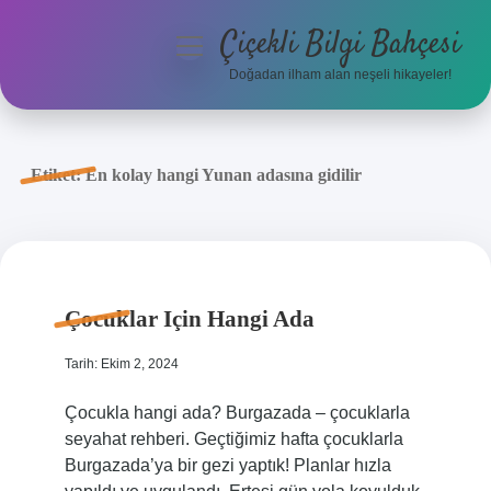
Çiçekli Bilgi Bahçesi
menüyü
aç
Doğadan ilham alan neşeli hikayeler!
Anasayfa
Gizlilik Politikası
Etiket:
En kolay hangi Yunan adasına gidilir
Yasal Uyarı
Hakkımızda
Çocuklar Için Hangi Ada
Tarih: Ekim 2, 2024
Çocukla hangi ada? Burgazada – çocuklarla
seyahat rehberi. Geçtiğimiz hafta çocuklarla
Burgazada’ya bir gezi yaptık! Planlar hızla