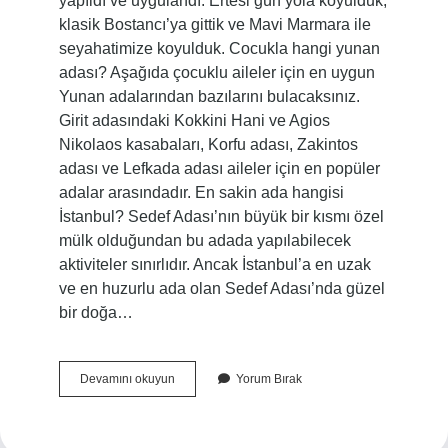
yapıldı ve uygulandı. Ertesi gün yola koyulduk,
klasik Bostancı’ya gittik ve Mavi Marmara ile
seyahatimize koyulduk. Cocukla hangi yunan
adası? Aşağıda çocuklu aileler için en uygun
Yunan adalarından bazılarını bulacaksınız.
Girit adasındaki Kokkini Hani ve Agios
Nikolaos kasabaları, Korfu adası, Zakintos
adası ve Lefkada adası aileler için en popüler
adalar arasındadır. En sakin ada hangisi
İstanbul? Sedef Adası’nın büyük bir kısmı özel
mülk olduğundan bu adada yapılabilecek
aktiviteler sınırlıdır. Ancak İstanbul’a en uzak
ve en huzurlu ada olan Sedef Adası’nda güzel
bir doğa…
Çocuklar
Devamını okuyun
Yorum Bırak
Için
Hangi
Ada