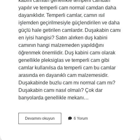
kabini camları genellikle temperli camdan
yapılır ve temperli cam normal camdan daha
dayanıklıdır. Temperli camlar, camın ısıl
işlemden geçirilmesiyle güçlendirilen ve daha
güçlü hale getirilen camlardır. Duşakabin camı
en iyisi hangisi? Satın alırken duş kabini
camının hangi malzemeden yapıldığını
öğrenmek önemlidir. Duş kabini camı olarak
genellikle pleksiglas ve temperli cam gibi
camlar kullanılsa da temperli cam bu camlar
arasında en dayanıklı cam malzemesidir.
Duşakabinde buzlu cam mı normal cam mı?
Duşakabin camı nasıl olmalı? Çok dar
banyolarda genellikle mekanı…
Hangi
Devamını okuyun
6 Yorum
Duşakabin
Camı
Patlamaz