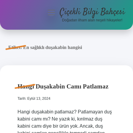
Çiçekli Bilgi Bahçesi
menüyü
aç
Doğadan ilham alan neşeli hikayeler!
Anasayfa
Gizlilik Politikası
Etiket:
En sağlıklı duşakabin hangisi
Yasal Uyarı
Hakkımızda
Hangi Duşakabin Camı Patlamaz
Tarih: Eylül 13, 2024
Hangi duşakabin patlamaz? Patlamayan duş
kabini camı mı? Ne yazık ki, kırılmaz duş
kabini camı diye bir ürün yok. Ancak, duş