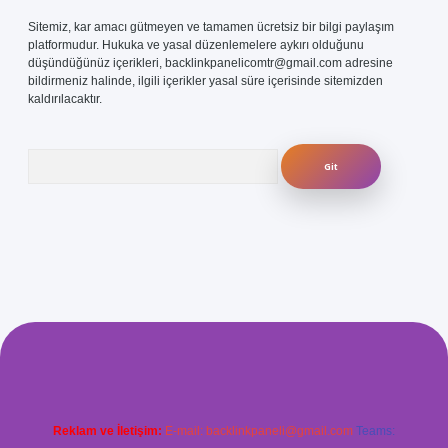
Sitemiz, kar amacı gütmeyen ve tamamen ücretsiz bir bilgi paylaşım
platformudur. Hukuka ve yasal düzenlemelere aykırı olduğunu
düşündüğünüz içerikleri,
backlinkpanelicomtr@gmail.com
adresine
bildirmeniz halinde, ilgili içerikler yasal süre içerisinde sitemizden
kaldırılacaktır.
Arama
.com/
betexper güvenilir mi
elexbetgiris.org
Reklam ve İletişim:
E-mail:
backlinkpaneli@gmail.com
Teams: