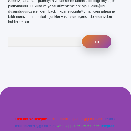
Sitemiz, kar amacı gütmeyen ve tamamen ücretsiz bir bilgi paylaşım
platformudur. Hukuka ve yasal düzenlemelere aykırı olduğunu
düşündüğünüz içerikleri,
backlinkpanelicomtr@gmail.com
adresine
bildirmeniz halinde, ilgili içerikler yasal süre içerisinde sitemizden
kaldırılacaktır.
Arama
com/
betexper güvenilir mi
elexbetgiris.org
Reklam ve İletişim:
E-mail:
backlinkpaneli@gmail.com
Teams:
forumhizmeti@gmail.com
Whatsapp: 0262 606 0 726
Telegram: