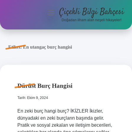
Çiçekli Bilgi Bahçesi
menüyü
aç
Doğadan ilham alan neşeli hikayeler!
Anasayfa
Gizlilik Politikası
Etiket:
En utangaç burç hangisi
Yasal Uyarı
Hakkımızda
Dürüst Burç Hangisi
Tarih: Ekim 9, 2024
En zeki burç hangi burç? İKİZLER İkizler,
dünyadaki en zeki burçların başında gelir.
Pratik ve sosyal zekaları ve iletişim becerileri,