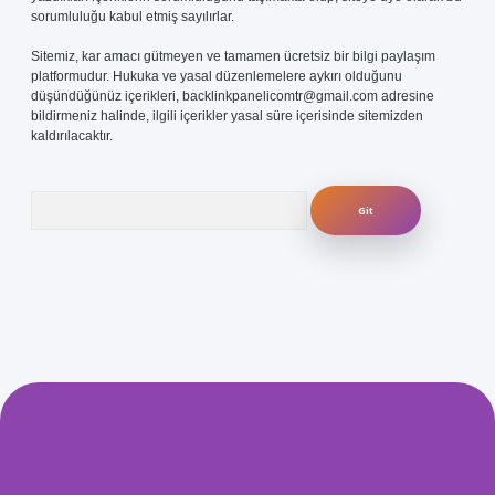
sorumluluğu kabul etmiş sayılırlar.
Sitemiz, kar amacı gütmeyen ve tamamen ücretsiz bir bilgi paylaşım
platformudur. Hukuka ve yasal düzenlemelere aykırı olduğunu
düşündüğünüz içerikleri,
backlinkpanelicomtr@gmail.com
adresine
bildirmeniz halinde, ilgili içerikler yasal süre içerisinde sitemizden
kaldırılacaktır.
Arama
com/
betexper güvenilir mi
elexbetgiris.org