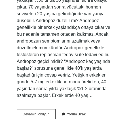
yaklaşık %30’unda 50 yaşından sonra ortaya
çıkar. 70 yaşından sonra vücuttaki hormon
seviyeleri 20 yaşına gelindiğinde yarı yarıya
düşebilir. Andropoz düzelir mi? Andropoz
genellikle bir erkek yaşlandıkça ortaya çıkar ve
bu nedenle tamamen ortadan kalkmaz. Ancak,
andropozun semptomlarını azaltmak veya
düzeltmek mümkündür. Andropoz genellikle
testosteron replasman tedavisi ile tedavi edilir.
Andropoz geçici midir? “Andropoz kaç yaşında
başlar?” sorusuna genellikle 40’lı yaşlarda
başladığı için cevap veririz. Yetişkin erkekler
günde 5-7 mg erkeklik hormonu üretirken, 40
yaşından sonra yılda yaklaşık %1-2 oranında
azalmaya başlar. Erkeklerde 40 yaş…
Andropoz
Devamını okuyun
Yorum Bırak
Geçer
Mi