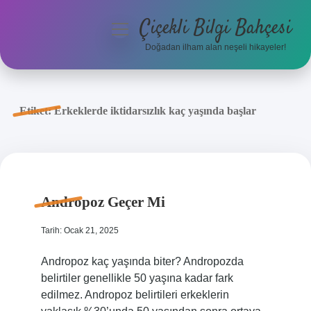
Çiçekli Bilgi Bahçesi
menüyü
aç
Doğadan ilham alan neşeli hikayeler!
Anasayfa
Gizlilik Politikası
Etiket:
Erkeklerde iktidarsızlık kaç yaşında başlar
Yasal Uyarı
Hakkımızda
Andropoz Geçer Mi
Tarih: Ocak 21, 2025
Andropoz kaç yaşında biter? Andropozda
belirtiler genellikle 50 yaşına kadar fark
edilmez. Andropoz belirtileri erkeklerin