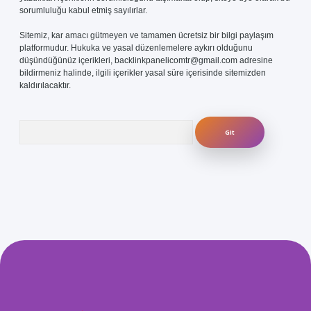
sorumluluğu kabul etmiş sayılırlar.
Sitemiz, kar amacı gütmeyen ve tamamen ücretsiz bir bilgi paylaşım
platformudur. Hukuka ve yasal düzenlemelere aykırı olduğunu
düşündüğünüz içerikleri,
backlinkpanelicomtr@gmail.com
adresine
bildirmeniz halinde, ilgili içerikler yasal süre içerisinde sitemizden
kaldırılacaktır.
Arama
com/
betexper güvenilir mi
elexbetgiris.org