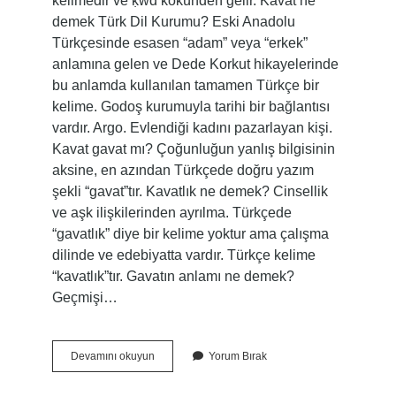
kelimedir ve ḳwd kökünden gelir. Kavat ne
demek Türk Dil Kurumu? Eski Anadolu
Türkçesinde esasen “adam” veya “erkek”
anlamına gelen ve Dede Korkut hikayelerinde
bu anlamda kullanılan tamamen Türkçe bir
kelime. Godoş kurumuyla tarihi bir bağlantısı
vardır. Argo. Evlendiği kadını pazarlayan kişi.
Kavat gavat mı? Çoğunluğun yanlış bilgisinin
aksine, en azından Türkçede doğru yazım
şekli “gavat”tır. Kavatlık ne demek? Cinsellik
ve aşk ilişkilerinden ayrılma. Türkçede
“gavatlık” diye bir kelime yoktur ama çalışma
dilinde ve edebiyatta vardır. Türkçe kelime
“kavatlık”tır. Gavatın anlamı ne demek?
Geçmişi…
Kavat
Devamını okuyun
Yorum Bırak
Ne
Demek