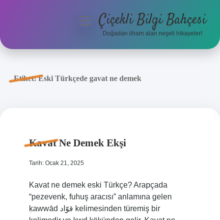
Çiçekli Bilgi Bahçesi
menüyü
aç
Doğadan ilham alan neşeli hikayeler!
Anasayfa
Gizlilik Politikası
Etiket:
Eski Türkçede gavat ne demek
Yasal Uyarı
Hakkımızda
Kavat Ne Demek Ekşi
Tarih: Ocak 21, 2025
Kavat ne demek eski Türkçe? Arapçada
“pezevenk, fuhuş aracısı” anlamına gelen
ḳawwād قوّاد kelimesinden türemiş bir