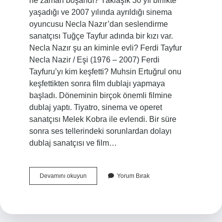
ne zaman boşandı? Yaklaşık 30 yıl birlikte
yaşadığı ve 2007 yılında ayrıldığı sinema
oyuncusu Necla Nazır’dan seslendirme
sanatçısı Tuğçe Tayfur adında bir kızı var.
Necla Nazır şu an kiminle evli? Ferdi Tayfur
Necla Nazir / Eşi (1976 – 2007) Ferdi
Tayfuru’yı kim keşfetti? Muhsin Ertuğrul onu
keşfettikten sonra film dublajı yapmaya
başladı. Döneminin birçok önemli filmine
dublaj yaptı. Tiyatro, sinema ve operet
sanatçısı Melek Kobra ile evlendi. Bir süre
sonra ses tellerindeki sorunlardan dolayı
dublaj sanatçısı ve film…
Ferdi
Devamını okuyun
Yorum Bırak
Tayfur
Necla
Nazır
Ayrıldı
Mı