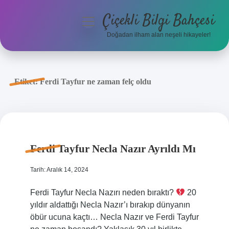
Çiçekli Bilgi Bahçesi
menüyü
aç
Doğadan ilham alan neşeli hikayeler!
Anasayfa
Gizlilik Politikası
Etiket:
Ferdi Tayfur ne zaman felç oldu
Yasal Uyarı
Hakkımızda
Ferdi Tayfur Necla Nazır Ayrıldı Mı
Tarih: Aralık 14, 2024
Ferdi Tayfur Necla Nazırı neden bıraktı?
20
yıldır aldattığı Necla Nazır’ı bırakıp dünyanın
öbür ucuna kaçtı… Necla Nazır ve Ferdi Tayfur