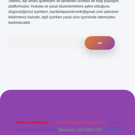
Sitemiz, kar amacı gütmeyen ve tamamen ücretsiz bir bilgi paylaşım
platformudur. Hukuka ve yasal düzenlemelere aykırı olduğunu
düşündüğünüz içerikleri,
backlinkpanelicomtr@gmail.com
adresine
bildirmeniz halinde, ilgili içerikler yasal süre içerisinde sitemizden
kaldırılacaktır.
Arama
com/
betexper güvenilir mi
elexbetgiris.org
Reklam ve İletişim:
E-mail:
backlinkpaneli@gmail.com
Teams:
forumhizmeti@gmail.com
Whatsapp: 0262 606 0 726
Telegram: