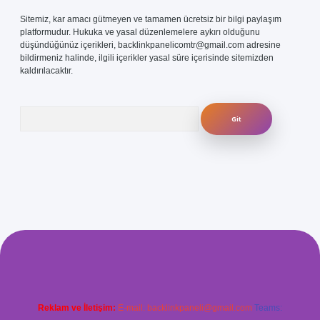
Sitemiz, kar amacı gütmeyen ve tamamen ücretsiz bir bilgi paylaşım
platformudur. Hukuka ve yasal düzenlemelere aykırı olduğunu
düşündüğünüz içerikleri,
backlinkpanelicomtr@gmail.com
adresine
bildirmeniz halinde, ilgili içerikler yasal süre içerisinde sitemizden
kaldırılacaktır.
Arama
com/
betexper güvenilir mi
elexbetgiris.org
Reklam ve İletişim:
E-mail:
backlinkpaneli@gmail.com
Teams: