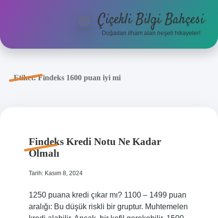
Çiçekli Bilgi Bahçesi
menüyü
aç
Doğadan ilham alan neşeli hikayeler!
Anasayfa
Gizlilik Politikası
Etiket:
Findeks 1600 puan iyi mi
Yasal Uyarı
Hakkımızda
Findeks Kredi Notu Ne Kadar
Olmalı
Tarih: Kasım 8, 2024
1250 puana kredi çıkar mı? 1100 – 1499 puan
aralığı: Bu düşük riskli bir gruptur. Muhtemelen