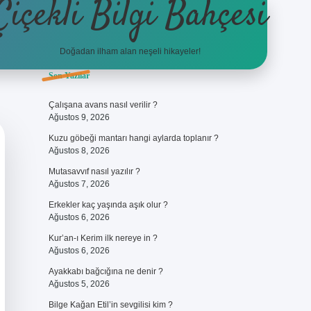
Çiçekli Bilgi Bahçesi
Doğadan ilham alan neşeli hikayeler!
Sidebar
Son Yazılar
https://hiltonbet-giris.com/
bete
Çalışana avans nasıl verilir ?
Ağustos 9, 2026
Kuzu göbeği mantarı hangi aylarda toplanır ?
Ağustos 8, 2026
Mutasavvıf nasıl yazılır ?
Ağustos 7, 2026
Erkekler kaç yaşında aşık olur ?
Ağustos 6, 2026
Kur’an-ı Kerim ilk nereye in ?
Ağustos 6, 2026
Ayakkabı bağcığına ne denir ?
Ağustos 5, 2026
Bilge Kağan Etil’in sevgilisi kim ?