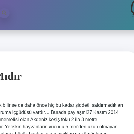
Mıdır
 bilinse de daha önce hiç bu kadar şiddetli saldırmadıkları
ni koruma içgüdüsü vardır… Burada paylaşın!27 Kasım 2014
z memelisi olan Akdeniz keşiş foku 2 ila 3 metre
dır. Yetişkin hayvanların vücudu 5 mm’den uzun olmayan
 olarak büyük başları, uzun bıyıkları ve kömür karası