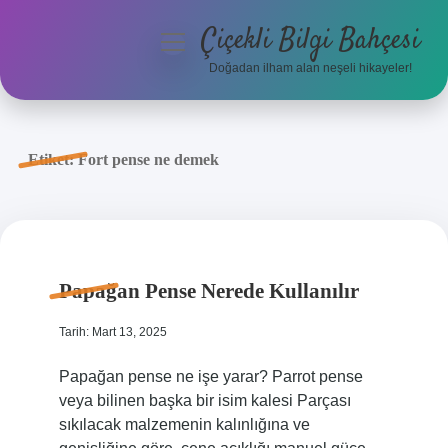
Çiçekli Bilgi Bahçesi
menüyü
aç
Doğadan ilham alan neşeli hikayeler!
Anasayfa
Gizlilik Politikası
Etiket:
Fort pense ne demek
Yasal Uyarı
Hakkımızda
Papağan Pense Nerede Kullanılır
Tarih: Mart 13, 2025
Papağan pense ne işe yarar? Parrot pense
veya bilinen başka bir isim kalesi Parçası
sıkılacak malzemenin kalınlığına ve