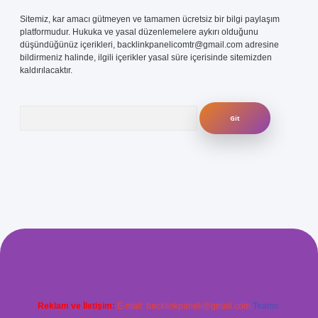
Sitemiz, kar amacı gütmeyen ve tamamen ücretsiz bir bilgi paylaşım
platformudur. Hukuka ve yasal düzenlemelere aykırı olduğunu
düşündüğünüz içerikleri,
backlinkpanelicomtr@gmail.com
adresine
bildirmeniz halinde, ilgili içerikler yasal süre içerisinde sitemizden
kaldırılacaktır.
Arama
com/
betexper güvenilir mi
elexbetgiris.org
Reklam ve İletişim:
E-mail:
backlinkpaneli@gmail.com
Teams: