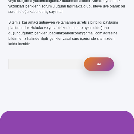
veya araştırma yükümlülüğümüz bulunmamaktadır. Ancak, üyelerimiz
yazdıkları içeriklerin sorumluluğunu taşımakta olup, siteye üye olarak bu
sorumluluğu kabul etmiş sayılırlar.
Sitemiz, kar amacı gütmeyen ve tamamen ücretsiz bir bilgi paylaşım
platformudur. Hukuka ve yasal düzenlemelere aykırı olduğunu
düşündüğünüz içerikleri,
backlinkpanelicomtr@gmail.com
adresine
bildirmeniz halinde, ilgili içerikler yasal süre içerisinde sitemizden
kaldırılacaktır.
Arama
com/
betexper güvenilir mi
elexbetgiris.org