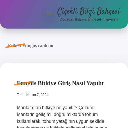
Çiçekli Bilgi Bahçesi
menüyü
aç
Doğadan ilham alan neşeli hikayeler!
Anasayfa
Gizlilik Politikası
Etiket:
Fungus canlı mı
Yasal Uyarı
Hakkımızda
Fungus Bitkiye Giriş Nasıl Yapılır
Tarih: Kasım 7, 2024
Mantar olan bitkiye ne yapılır? Çözüm:
Mantarın gelişimi, doğru miktarda tohum
kullanılarak, tohum yatağının uygun şekilde