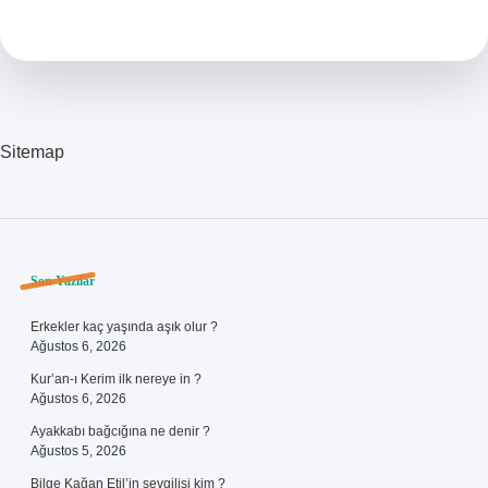
Giriş
Nasıl
Yapılır
Sitemap
Sidebar
Son Yazılar
Erkekler kaç yaşında aşık olur ?
Ağustos 6, 2026
Kur’an-ı Kerim ilk nereye in ?
Ağustos 6, 2026
Ayakkabı bağcığına ne denir ?
Ağustos 5, 2026
Bilge Kağan Etil’in sevgilisi kim ?