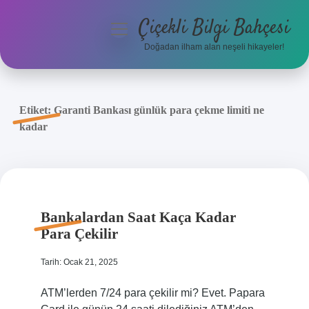
Çiçekli Bilgi Bahçesi
menüyü
aç
Doğadan ilham alan neşeli hikayeler!
Anasayfa
Gizlilik Politikası
Etiket:
Garanti Bankası günlük para çekme limiti ne
kadar
Yasal Uyarı
Hakkımızda
Bankalardan Saat Kaça Kadar
Para Çekilir
Tarih: Ocak 21, 2025
ATM’lerden 7/24 para çekilir mi? Evet. Papara