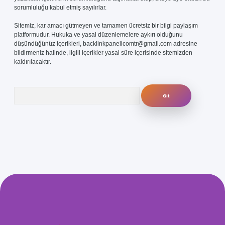
sorumluluğu kabul etmiş sayılırlar.
Sitemiz, kar amacı gütmeyen ve tamamen ücretsiz bir bilgi paylaşım
platformudur. Hukuka ve yasal düzenlemelere aykırı olduğunu
düşündüğünüz içerikleri,
backlinkpanelicomtr@gmail.com
adresine
bildirmeniz halinde, ilgili içerikler yasal süre içerisinde sitemizden
kaldırılacaktır.
Arama
com/
betexper güvenilir mi
elexbetgiris.org