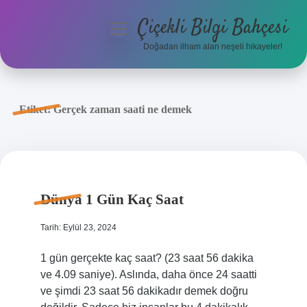
Çiçekli Bilgi Bahçesi
menüyü
aç
Doğadan ilham alan neşeli hikayeler!
Anasayfa
Gizlilik Politikası
Etiket:
Gerçek zaman saati ne demek
Yasal Uyarı
Hakkımızda
Dünya 1 Gün Kaç Saat
Tarih: Eylül 23, 2024
1 gün gerçekte kaç saat? (23 saat 56 dakika
ve 4.09 saniye). Aslında, daha önce 24 saatti
ve şimdi 23 saat 56 dakikadır demek doğru