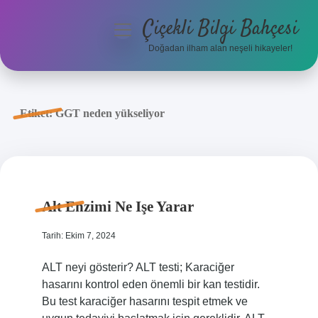
Çiçekli Bilgi Bahçesi
menüyü
aç
Doğadan ilham alan neşeli hikayeler!
Anasayfa
Gizlilik Politikası
Etiket:
GGT neden yükseliyor
Yasal Uyarı
Hakkımızda
Alt Enzimi Ne Işe Yarar
Tarih: Ekim 7, 2024
ALT neyi gösterir? ALT testi; Karaciğer
hasarını kontrol eden önemli bir kan testidir.
Bu test karaciğer hasarını tespit etmek ve