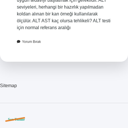
uygun tedaviyi başlatmak için gereklidir. ALT
seviyeleri, herhangi bir hazırlık yapılmadan
koldan alınan bir kan örneği kullanılarak
ölçülür. ALT AST kaç olursa tehlikeli? ALT testi
için normal referans aralığı
Yorum Bırak
Sitemap
Sidebar
Son Yazılar