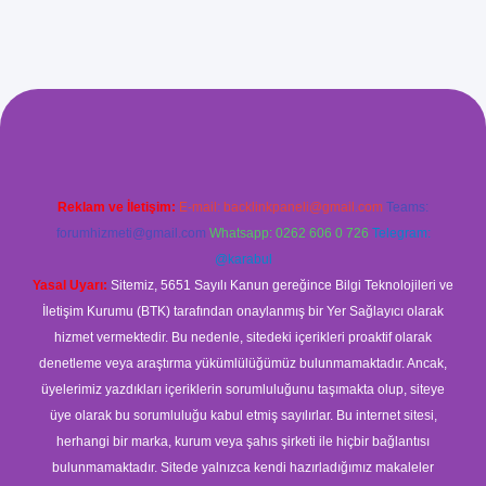
com/
betexper güvenilir mi
elexbetgiris.org
Reklam ve İletişim:
E-mail:
backlinkpaneli@gmail.com
Teams:
forumhizmeti@gmail.com
Whatsapp: 0262 606 0 726
Telegram:
@karabul
Yasal Uyarı:
Sitemiz, 5651 Sayılı Kanun gereğince Bilgi Teknolojileri ve
İletişim Kurumu (BTK) tarafından onaylanmış bir Yer Sağlayıcı olarak
hizmet vermektedir. Bu nedenle, sitedeki içerikleri proaktif olarak
denetleme veya araştırma yükümlülüğümüz bulunmamaktadır. Ancak,
üyelerimiz yazdıkları içeriklerin sorumluluğunu taşımakta olup, siteye
üye olarak bu sorumluluğu kabul etmiş sayılırlar. Bu internet sitesi,
herhangi bir marka, kurum veya şahıs şirketi ile hiçbir bağlantısı
bulunmamaktadır. Sitede yalnızca kendi hazırladığımız makaleler