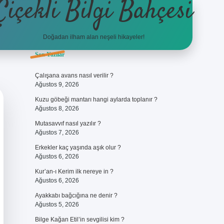
Çiçekli Bilgi Bahçesi
Doğadan ilham alan neşeli hikayeler!
Sidebar
Son Yazılar
https://hiltonbet-giris.com/
bete
Çalışana avans nasıl verilir ?
Ağustos 9, 2026
Kuzu göbeği mantarı hangi aylarda toplanır ?
Ağustos 8, 2026
Mutasavvıf nasıl yazılır ?
Ağustos 7, 2026
Erkekler kaç yaşında aşık olur ?
Ağustos 6, 2026
Kur’an-ı Kerim ilk nereye in ?
Ağustos 6, 2026
Ayakkabı bağcığına ne denir ?
Ağustos 5, 2026
Bilge Kağan Etil’in sevgilisi kim ?