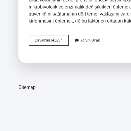
mikrobiyolojik ve enzimatik değişiklikleri önlemek
güvenliğini sağlamanın dört temel yaklaşımı vardır.
kirlenmesini önlemek, (ii) bu faktörleri ortadan ka
Gıda
Devamını okuyun
Yorum Bırak
Güvenliği
Amacı
Nedir
Sitemap