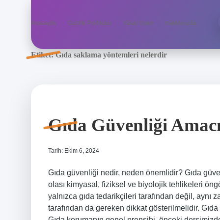
Anasayfa
Gizlilik Politikası
Yasal Uyarı
Hakkımızda
Etiket:
Gıda saklama yöntemleri nelerdir
Gıda Güvenliği Amacı
Tarih: Ekim 6, 2024
Gıda güvenliği nedir, neden önemlidir? Gıda güven
olası kimyasal, fiziksel ve biyolojik tehlikeleri 
yalnızca gıda tedarikçileri tarafından değil, aynı 
tarafından da gereken dikkat gösterilmelidir. 
Gıda korumanın genel prensibi, önceki dersimizde