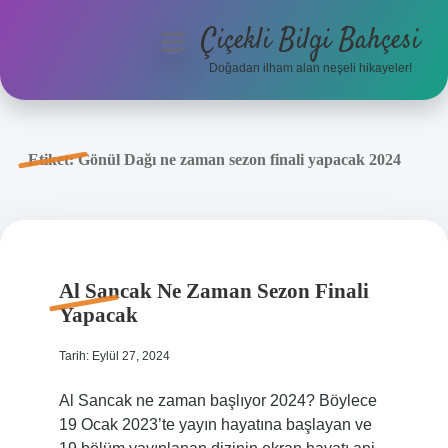
Çiçekli Bilgi Bahçesi
menüyü
aç
Doğadan ilham alan neşeli hikayeler!
Anasayfa
Gizlilik Politikası
Etiket:
Gönül Dağı ne zaman sezon finali yapacak 2024
Yasal Uyarı
Hakkımızda
Al Sancak Ne Zaman Sezon Finali
Yapacak
Tarih: Eylül 27, 2024
Al Sancak ne zaman başlıyor 2024? Böylece
19 Ocak 2023’te yayın hayatına başlayan ve