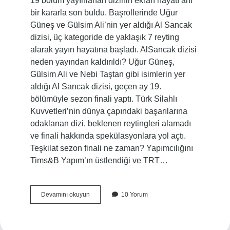
19 bölüm yayınlanan dizinin ekran hayatı ani
bir kararla son buldu. Başrollerinde Uğur
Güneş ve Gülsim Ali’nin yer aldığı Al Sancak
dizisi, üç kategoride de yaklaşık 7 reyting
alarak yayın hayatına başladı. AlSancak dizisi
neden yayından kaldırıldı? Uğur Güneş,
Gülsim Ali ve Nebi Taştan gibi isimlerin yer
aldığı Al Sancak dizisi, geçen ay 19.
bölümüyle sezon finali yaptı. Türk Silahlı
Kuvvetleri’nin dünya çapındaki başarılarına
odaklanan dizi, beklenen reytingleri alamadı
ve finali hakkında spekülasyonlara yol açtı.
Teşkilat sezon finali ne zaman? Yapımcılığını
Tims&B Yapım’ın üstlendiği ve TRT…
Al
Devamını okuyun
10 Yorum
Sancak
Ne
Zaman