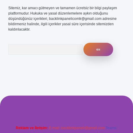
Sitemiz, kar amacı gütmeyen ve tamamen ücretsiz bir bilgi paylaşım
platformudur. Hukuka ve yasal düzenlemelere aykırı olduğunu
düşündüğünüz içerikleri,
backlinkpanelicomtr@gmail.com
adresine
bildirmeniz halinde, ilgili içerikler yasal süre içerisinde sitemizden
kaldırılacaktır.
Arama
com/
betexper güvenilir mi
elexbetgiris.org
Reklam ve İletişim:
E-mail:
backlinkpaneli@gmail.com
Teams: