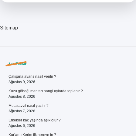
Sezon
Finali
Yapacak
Sitemap
Sidebar
Son Yazılar
Çalışana avans nasıl verilir ?
Ağustos 9, 2026
Kuzu göbeği mantarı hangi aylarda toplanır ?
Ağustos 8, 2026
Mutasavvıf nasıl yazılır ?
Ağustos 7, 2026
Erkekler kaç yaşında aşık olur ?
Ağustos 6, 2026
Kur’an-ı Kerim ilk nereye in ?