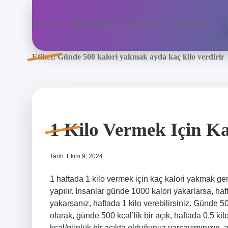
Anasayfa
Gizlilik Politikası
Yasal Uyarı
Hakkımızda
Etiket:
Günde 500 kalori yakmak ayda kaç kilo verdirir
1 Kilo Vermek Için K
Tarih: Ekim 9, 2024
1 haftada 1 kilo vermek için kaç kalori yakmak ger
yapılır. İnsanlar günde 1000 kalori yakarlarsa, haf
yakarsanız, haftada 1 kilo verebilirsiniz. Günde 5
olarak, günde 500 kcal’lik bir açık, haftada 0,5 k
kcal/günlük bir açıkta olduğunuz varsayımınızın, 