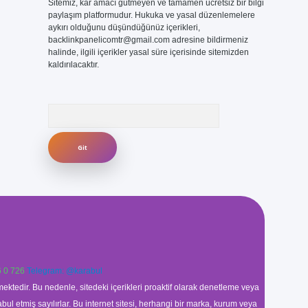
Sitemiz, kar amacı gütmeyen ve tamamen ücretsiz bir bilgi
paylaşım platformudur. Hukuka ve yasal düzenlemelere
aykırı olduğunu düşündüğünüz içerikleri,
backlinkpanelicomtr@gmail.com
adresine bildirmeniz
halinde, ilgili içerikler yasal süre içerisinde sitemizden
kaldırılacaktır.
Arama
 0 726
Telegram: @karabul
ektedir. Bu nedenle, sitedeki içerikleri proaktif olarak denetleme veya
 etmiş sayılırlar. Bu internet sitesi, herhangi bir marka, kurum veya