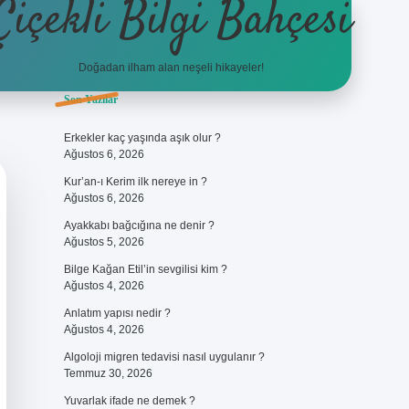
Çiçekli Bilgi Bahçesi
Doğadan ilham alan neşeli hikayeler!
Sidebar
Son Yazılar
https://hiltonbet-giris.com/
bete
Erkekler kaç yaşında aşık olur ?
Ağustos 6, 2026
Kur’an-ı Kerim ilk nereye in ?
Ağustos 6, 2026
Ayakkabı bağcığına ne denir ?
Ağustos 5, 2026
Bilge Kağan Etil’in sevgilisi kim ?
Ağustos 4, 2026
Anlatım yapısı nedir ?
Ağustos 4, 2026
Algoloji migren tedavisi nasıl uygulanır ?
Temmuz 30, 2026
Yuvarlak ifade ne demek ?