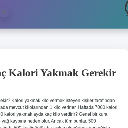
aç Kalori Yakmak Gerekir
ekir? Kalori yakmak kilo vermek isteyen kişiler tarafından
tada mevcut kilolarından 1 kilo verirler. Haftada 7000 kalori
00 kalori yakmak ayda kaç kilo verdirir? Genel bir kural
ilo yağ kaybına neden olur. Ancak tüm bunlar, 500
aslında 500 kcal/günlük bir açıkta olduğunuz gerçeğiyle