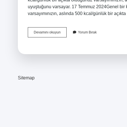
uyuştuğunu varsayar. 17 Temmuz 2024Genel bir kur
varsayımınızın, aslında 500 kcal/günlük bir açı
1
Devamını okuyun
Yorum Bırak
Kilo
Vermek
Için
Kaç
Kalori
Yakmak
Gerekir
Sitemap