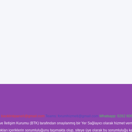
:
backlinkpaneli@gmail.com
Teams:
forumhizmeti@gmail.com
Whatsapp: 0262 606
ve İletişim Kurumu (BTK) tarafından onaylanmış bir Yer Sağlayıcı olarak hizmet verm
rı içeriklerin sorumluluğunu taşımakta olup, siteye üye olarak bu sorumluluğu kabul