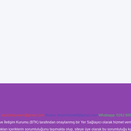
:
backlinkpaneli@gmail.com
Teams:
forumhizmeti@gmail.com
Whatsapp: 0262 606
ve İletişim Kurumu (BTK) tarafından onaylanmış bir Yer Sağlayıcı olarak hizmet verm
rı içeriklerin sorumluluğunu taşımakta olup, siteye üye olarak bu sorumluluğu kabul