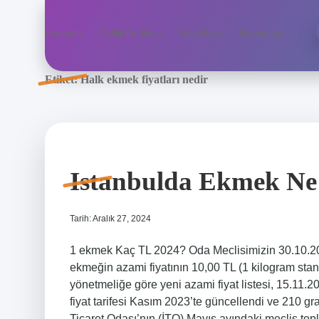
Anasayfa
Gizlilik Politikası
Yasal Uyarı
Hakkımızda
Etiket:
Halk ekmek fiyatları nedir
Istanbulda Ekmek Ne
Tarih: Aralık 27, 2024
1 ekmek Kaç TL 2024? Oda Meclisimizin 30.10.2024
ekmeğin azami fiyatının 10,00 TL (1 kilogram stan
yönetmeliğe göre yeni azami fiyat listesi, 15.11
fiyat tarifesi Kasım 2023’te güncellendi ve 210 gr
Ticaret Odası’nın (İTO) Mayıs ayındaki meclis top