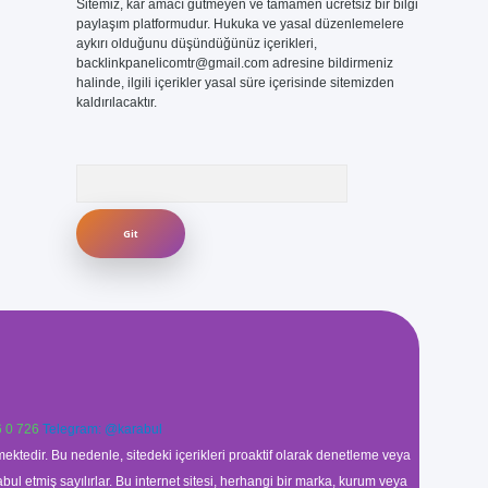
Sitemiz, kar amacı gütmeyen ve tamamen ücretsiz bir bilgi
paylaşım platformudur. Hukuka ve yasal düzenlemelere
aykırı olduğunu düşündüğünüz içerikleri,
backlinkpanelicomtr@gmail.com
adresine bildirmeniz
halinde, ilgili içerikler yasal süre içerisinde sitemizden
kaldırılacaktır.
Arama
 0 726
Telegram: @karabul
ektedir. Bu nedenle, sitedeki içerikleri proaktif olarak denetleme veya
 etmiş sayılırlar. Bu internet sitesi, herhangi bir marka, kurum veya