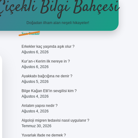
Çiçekli Bilgi Bahçesi
Doğadan ilham alan neşeli hikayeler!
Sidebar
Son Yazılar
https://hiltonbet-giris.com/
bete
Erkekler kaç yaşında aşık olur ?
Ağustos 6, 2026
Kur’an-ı Kerim ilk nereye in ?
Ağustos 6, 2026
Ayakkabı bağcığına ne denir ?
Ağustos 5, 2026
Bilge Kağan Etil’in sevgilisi kim ?
Ağustos 4, 2026
Anlatım yapısı nedir ?
Ağustos 4, 2026
Algoloji migren tedavisi nasıl uygulanır ?
Temmuz 30, 2026
Yuvarlak ifade ne demek ?