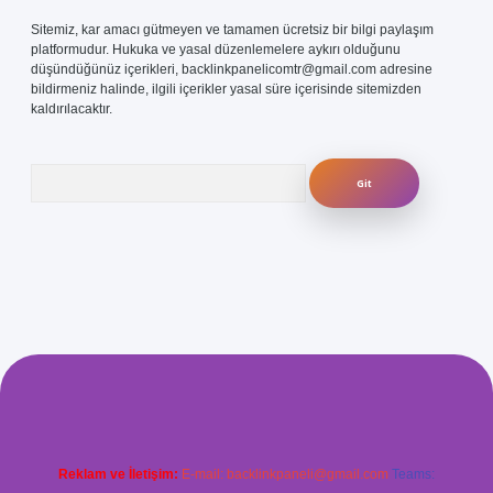
Sitemiz, kar amacı gütmeyen ve tamamen ücretsiz bir bilgi paylaşım
platformudur. Hukuka ve yasal düzenlemelere aykırı olduğunu
düşündüğünüz içerikleri,
backlinkpanelicomtr@gmail.com
adresine
bildirmeniz halinde, ilgili içerikler yasal süre içerisinde sitemizden
kaldırılacaktır.
Arama
com/
betexper güvenilir mi
elexbetgiris.org
Reklam ve İletişim:
E-mail:
backlinkpaneli@gmail.com
Teams: