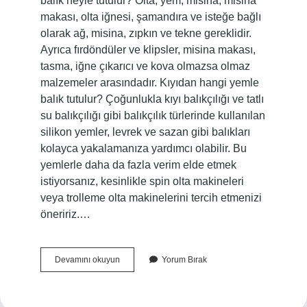
balık neyle tutulur? Olta, yem, misina, misina
makası, olta iğnesi, şamandıra ve isteğe bağlı
olarak ağ, misina, zıpkın ve tekne gereklidir.
Ayrıca fırdöndüler ve klipsler, misina makası,
tasma, iğne çıkarıcı ve kova olmazsa olmaz
malzemeler arasındadır. Kıyıdan hangi yemle
balık tutulur? Çoğunlukla kıyı balıkçılığı ve tatlı
su balıkçılığı gibi balıkçılık türlerinde kullanılan
silikon yemler, levrek ve sazan gibi balıkları
kolayca yakalamanıza yardımcı olabilir. Bu
yemlerle daha da fazla verim elde etmek
istiyorsanız, kesinlikle spin olta makineleri
veya trolleme olta makinelerini tercih etmenizi
öneririz.…
Denizde
Devamını okuyun
Yorum Bırak
Balık
Hangi
Yemle