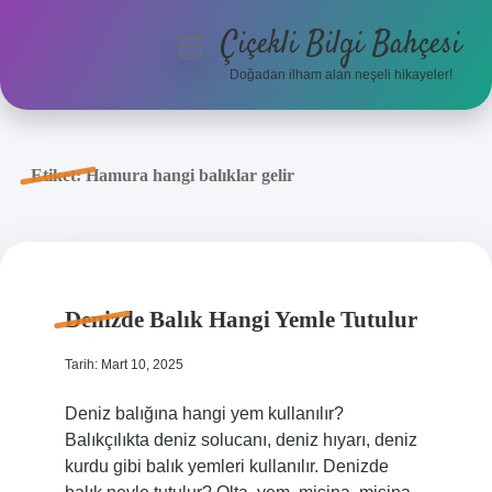
Çiçekli Bilgi Bahçesi
menüyü
aç
Doğadan ilham alan neşeli hikayeler!
Anasayfa
Gizlilik Politikası
Etiket:
Hamura hangi balıklar gelir
Yasal Uyarı
Hakkımızda
Denizde Balık Hangi Yemle Tutulur
Tarih: Mart 10, 2025
Deniz balığına hangi yem kullanılır?
Balıkçılıkta deniz solucanı, deniz hıyarı, deniz
kurdu gibi balık yemleri kullanılır. Denizde