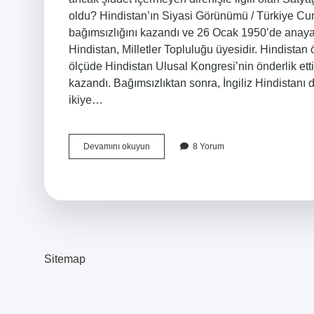
oldu? Hindistan’ın Siyasi Görünümü / Türkiye Cum
bağımsızlığını kazandı ve 26 Ocak 1950’de anaya
Hindistan, Milletler Topluluğu üyesidir. Hindista
ölçüde Hindistan Ulusal Kongresi’nin önderlik ettiğ
kazandı. Bağımsızlıktan sonra, İngiliz Hindistanı 
ikiye…
Hindistanın
Devamını okuyun
8 Yorum
Bağımsız
Olmasını
Sağlayan
Devlet
Başkanı
Kimdir
Sitemap