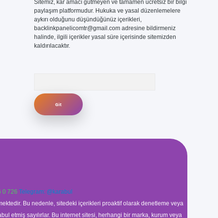
Sitemiz, kar amacı gütmeyen ve tamamen ücretsiz bir bilgi
paylaşım platformudur. Hukuka ve yasal düzenlemelere
aykırı olduğunu düşündüğünüz içerikleri,
backlinkpanelicomtr@gmail.com
adresine bildirmeniz
halinde, ilgili içerikler yasal süre içerisinde sitemizden
kaldırılacaktır.
Arama
 0 726
Telegram: @karabul
ektedir. Bu nedenle, sitedeki içerikleri proaktif olarak denetleme veya
 etmiş sayılırlar. Bu internet sitesi, herhangi bir marka, kurum veya