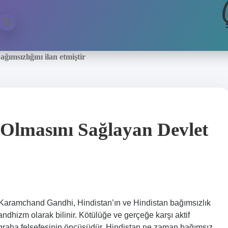
ğımsızlığını ilan etmiştir
 Olmasını Sağlayan Devlet
 Karamchand Gandhi, Hindistan’ın ve Hindistan bağımsızlık
andhizm olarak bilinir. Kötülüğe ve gerçeğe karşı aktif
yagraha felsefesinin öncüsüdür. Hindistan ne zaman bağımsız