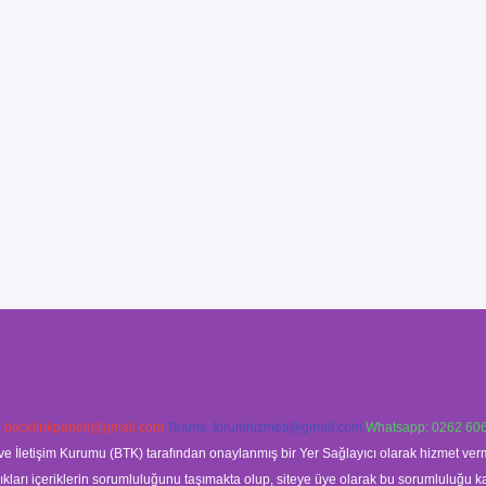
:
backlinkpaneli@gmail.com
Teams:
forumhizmeti@gmail.com
Whatsapp: 0262 606
ve İletişim Kurumu (BTK) tarafından onaylanmış bir Yer Sağlayıcı olarak hizmet verm
rı içeriklerin sorumluluğunu taşımakta olup, siteye üye olarak bu sorumluluğu kabul