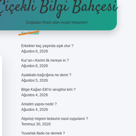
Çiçekli Bilgi Bahçesi
Doğadan ilham alan neşeli hikayeler!
Sidebar
Son Yazılar
Erkekler kaç yaşında aşık olur ?
Ağustos 6, 2026
Kur’an-ı Kerim ilk nereye in ?
Ağustos 6, 2026
Ayakkabı bağcığına ne denir ?
Ağustos 5, 2026
Bilge Kağan Etil’in sevgilisi kim ?
Ağustos 4, 2026
Anlatım yapısı nedir ?
Ağustos 4, 2026
Algoloji migren tedavisi nasıl uygulanır ?
Temmuz 30, 2026
Yuvarlak ifade ne demek ?