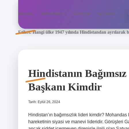
Anasayfa
Gizlilik Politikası
Yasal Uyarı
Hakkımızda
Etiket:
Hangi ülke 1947 yılında Hindistandan ayrılarak ba
Hindistanın Bağımsız
Başkanı Kimdir
Tarih: Eylül 26, 2024
Hindistan’ın bağımsızlık lideri kimdir? Mohandas
hareketinin siyasi ve manevi lideridir. Görüşleri G
ancak şiddet içermeyen direnişle ilgili olan Sat