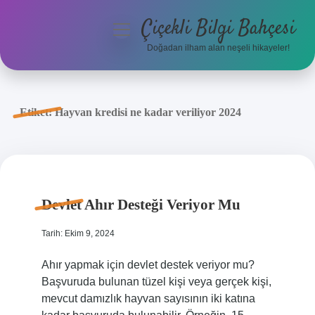
Çiçekli Bilgi Bahçesi
menüyü
aç
Doğadan ilham alan neşeli hikayeler!
Anasayfa
Gizlilik Politikası
Etiket:
Hayvan kredisi ne kadar veriliyor 2024
Yasal Uyarı
Hakkımızda
Devlet Ahır Desteği Veriyor Mu
Tarih: Ekim 9, 2024
Ahır yapmak için devlet destek veriyor mu?
Başvuruda bulunan tüzel kişi veya gerçek kişi,
mevcut damızlık hayvan sayısının iki katına