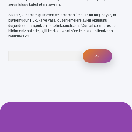
sorumluluğu kabul etmiş sayılırlar.
Sitemiz, kar amacı gütmeyen ve tamamen ücretsiz bir bilgi paylaşım
platformudur. Hukuka ve yasal düzenlemelere aykırı olduğunu
düşündüğünüz içerikleri,
backlinkpanelicomtr@gmail.com
adresine
bildirmeniz halinde, ilgili içerikler yasal süre içerisinde sitemizden
kaldırılacaktır.
Arama
.com/
betexper güvenilir mi
elexbetgiris.org