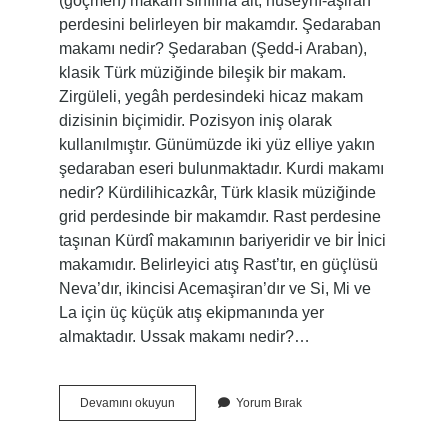
(göçmen) makam sınıfına ait, hüseynî-aşiran
perdesini belirleyen bir makamdır. Şedaraban
makamı nedir? Şedaraban (Şedd-i Araban),
klasik Türk müziğinde bileşik bir makam.
Zirgüleli, yegâh perdesindeki hicaz makam
dizisinin biçimidir. Pozisyon iniş olarak
kullanılmıştır. Günümüzde iki yüz elliye yakın
şedaraban eseri bulunmaktadır. Kurdi makamı
nedir? Kürdilihicazkâr, Türk klasik müziğinde
grid perdesinde bir makamdır. Rast perdesine
taşınan Kürdî makamının bariyeridir ve bir İnici
makamıdır. Belirleyici atış Rast’tır, en güçlüsü
Neva’dır, ikincisi Acemaşiran’dır ve Si, Mi ve
La için üç küçük atış ekipmanında yer
almaktadır. Ussak makamı nedir?…
Suzidil
Devamını okuyun
Yorum Bırak
Makamı
Nedir