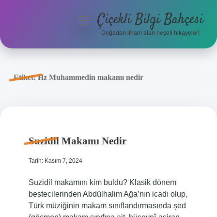
Çiçekli Bilgi Bahçesi
menüyü
aç
Doğadan ilham alan neşeli hikayeler!
Anasayfa
Gizlilik Politikası
Etiket:
Hz Muhammedin makamı nedir
Yasal Uyarı
Hakkımızda
Suzidil Makamı Nedir
Tarih: Kasım 7, 2024
Suzidil makamını kim buldu? Klasik dönem
bestecilerinden Abdülhalim Ağa’nın icadı olup,
Türk müziğinin makam sınıflandırmasında şed