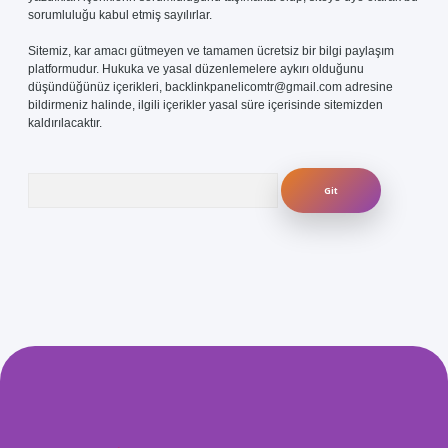
sorumluluğu kabul etmiş sayılırlar.
Sitemiz, kar amacı gütmeyen ve tamamen ücretsiz bir bilgi paylaşım
platformudur. Hukuka ve yasal düzenlemelere aykırı olduğunu
düşündüğünüz içerikleri,
backlinkpanelicomtr@gmail.com
adresine
bildirmeniz halinde, ilgili içerikler yasal süre içerisinde sitemizden
kaldırılacaktır.
Arama
com/
betexper güvenilir mi
elexbetgiris.org