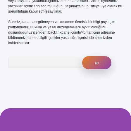
veya araştırma yükümlülüğümüz bulunmamaktadır. Ancak, üyelerimiz
yazdıkları içeriklerin sorumluluğunu taşımakta olup, siteye üye olarak bu
sorumluluğu kabul etmiş sayılırlar.
Sitemiz, kar amacı gütmeyen ve tamamen ücretsiz bir bilgi paylaşım
platformudur. Hukuka ve yasal düzenlemelere aykırı olduğunu
düşündüğünüz içerikleri,
backlinkpanelicomtr@gmail.com
adresine
bildirmeniz halinde, ilgili içerikler yasal süre içerisinde sitemizden
kaldırılacaktır.
Arama
com/
betexper güvenilir mi
elexbetgiris.org