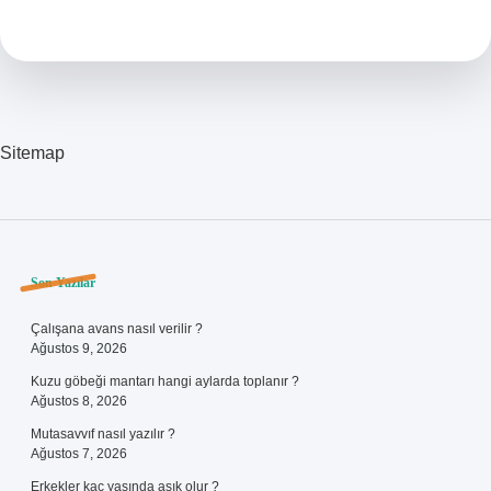
Araç
Satılabilir
Mı
Sitemap
Sidebar
Son Yazılar
Çalışana avans nasıl verilir ?
Ağustos 9, 2026
Kuzu göbeği mantarı hangi aylarda toplanır ?
Ağustos 8, 2026
Mutasavvıf nasıl yazılır ?
Ağustos 7, 2026
Erkekler kaç yaşında aşık olur ?