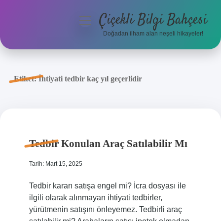
Çiçekli Bilgi Bahçesi
menüyü
aç
Doğadan ilham alan neşeli hikayeler!
Anasayfa
Gizlilik Politikası
Etiket:
İhtiyati tedbir kaç yıl geçerlidir
Yasal Uyarı
Hakkımızda
Tedbir Konulan Araç Satılabilir Mı
Tarih: Mart 15, 2025
Tedbir kararı satışa engel mi? İcra dosyası ile
ilgili olarak alınmayan ihtiyati tedbirler,
yürütmenin satışını önleyemez. Tedbirli araç