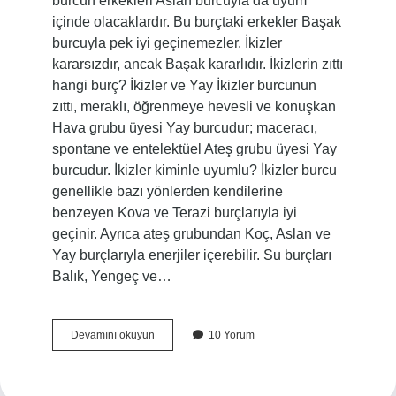
burcun erkekleri Aslan burcuyla da uyum
içinde olacaklardır. Bu burçtaki erkekler Başak
burcuyla pek iyi geçinemezler. İkizler
kararsızdır, ancak Başak kararlıdır. İkizlerin zıttı
hangi burç? İkizler ve Yay İkizler burcunun
zıttı, meraklı, öğrenmeye hevesli ve konuşkan
Hava grubu üyesi Yay burcudur; maceracı,
spontane ve entelektüel Ateş grubu üyesi Yay
burcudur. İkizler kiminle uyumlu? İkizler burcu
genellikle bazı yönlerden kendilerine
benzeyen Kova ve Terazi burçlarıyla iyi
geçinir. Ayrıca ateş grubundan Koç, Aslan ve
Yay burçlarıyla enerjiler içerebilir. Su burçları
Balık, Yengeç ve…
İKizler
Devamını okuyun
10 Yorum
Hangi
Burç
Ile