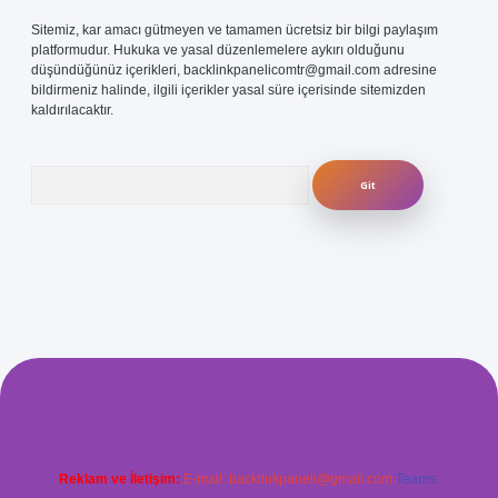
Sitemiz, kar amacı gütmeyen ve tamamen ücretsiz bir bilgi paylaşım
platformudur. Hukuka ve yasal düzenlemelere aykırı olduğunu
düşündüğünüz içerikleri,
backlinkpanelicomtr@gmail.com
adresine
bildirmeniz halinde, ilgili içerikler yasal süre içerisinde sitemizden
kaldırılacaktır.
Arama
com/
betexper güvenilir mi
elexbetgiris.org
Reklam ve İletişim:
E-mail:
backlinkpaneli@gmail.com
Teams: