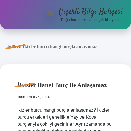
Çiçekli Bilgi Bahçesi
menüyü
aç
Doğadan ilham alan neşeli hikayeler!
Anasayfa
Gizlilik Politikası
Etiket:
İkizler burcu hangi burçla anlasamaz
Yasal Uyarı
Hakkımızda
İKizler Hangi Burç Ile Anlaşamaz
Tarih: Eylül 25, 2024
İkizler burcu hangi burçla anlasamaz? İkizler
burcu erkekleri genellikle Yay ve Kova
burçlarıyla çok iyi geçinirler. Aynı zamanda bu