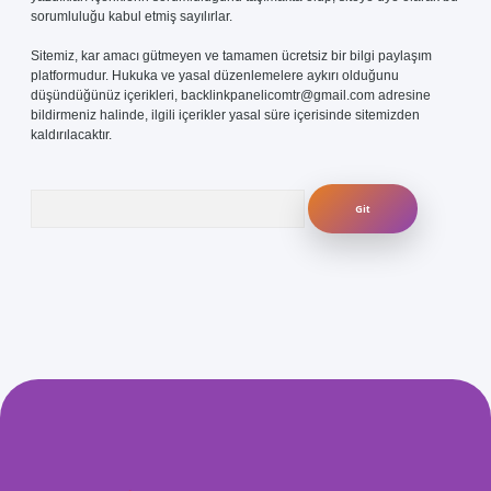
sorumluluğu kabul etmiş sayılırlar.
Sitemiz, kar amacı gütmeyen ve tamamen ücretsiz bir bilgi paylaşım
platformudur. Hukuka ve yasal düzenlemelere aykırı olduğunu
düşündüğünüz içerikleri,
backlinkpanelicomtr@gmail.com
adresine
bildirmeniz halinde, ilgili içerikler yasal süre içerisinde sitemizden
kaldırılacaktır.
Arama
com/
betexper güvenilir mi
elexbetgiris.org