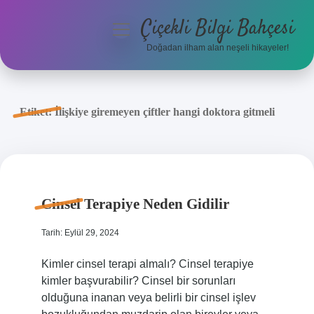
Çiçekli Bilgi Bahçesi
menüyü
aç
Doğadan ilham alan neşeli hikayeler!
Anasayfa
Gizlilik Politikası
Etiket:
İlişkiye giremeyen çiftler hangi doktora gitmeli
Yasal Uyarı
Hakkımızda
Cinsel Terapiye Neden Gidilir
Tarih: Eylül 29, 2024
Kimler cinsel terapi almalı? Cinsel terapiye
kimler başvurabilir? Cinsel bir sorunları
olduğuna inanan veya belirli bir cinsel işlev