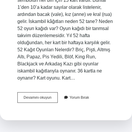
sembolün her biri için 13 kart vardır. Bunlar
1’den 10’a kadar sayılar olarak listelenir,
ardından bacak (vale), kız (anne) ve kral (rua)
gelir. İskambil kâğıtları neden 52 tane? Neden
52 oyun kağıdı var? Oyun kağıdı bir tarımsal
takvim düzenlemesidir. Yıl 52 hafta
olduğundan, her kart bir haftaya karşılık gelir.
52 Kağıt Oyunları Nelerdir? Briç, Pişti, Altmış
Altı, Papaz, Pis Yedili, Blöf, King Run,
Blackjack ve Arkadaş Kazı gibi oyunlar
iskambil kağıtlarıyla oynanır. 36 kartla ne
oynanır? Kart oyunu. Kart…
Kaç
Devamını okuyun
Yorum Bırak
Tane
Iskambil
Kağıdı
Vardır