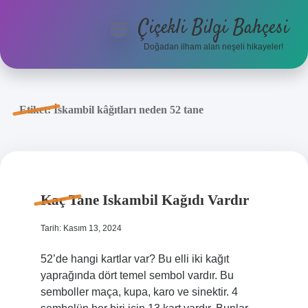
Çiçekli Bilgi Bahçesi
menüyü
aç
Doğadan ilham alan neşeli hikayeler!
Anasayfa
Gizlilik Politikası
Etiket:
İskambil kâğıtları neden 52 tane
Yasal Uyarı
Hakkımızda
Kaç Tane Iskambil Kağıdı Vardır
Tarih: Kasım 13, 2024
52’de hangi kartlar var? Bu elli iki kağıt
yaprağında dört temel sembol vardır. Bu
semboller maça, kupa, karo ve sinektir. 4