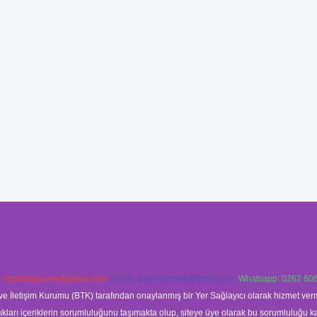
:
backlinkpaneli@gmail.com
Teams:
forumhizmeti@gmail.com
Whatsapp: 0262 606
ve İletişim Kurumu (BTK) tarafından onaylanmış bir Yer Sağlayıcı olarak hizmet verm
rı içeriklerin sorumluluğunu taşımakta olup, siteye üye olarak bu sorumluluğu kabul