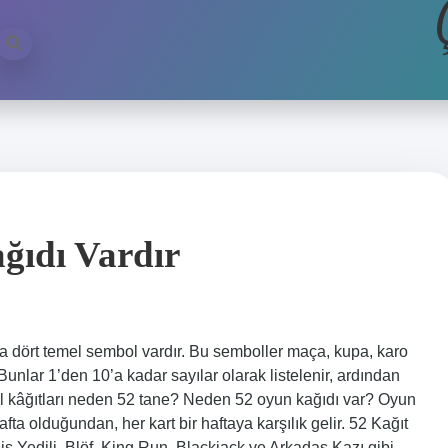
ğıdı Vardır
nda dört temel sembol vardır. Bu semboller maça, kupa, karo
. Bunlar 1’den 10’a kadar sayılar olarak listelenir, ardından
mbil kâğıtları neden 52 tane? Neden 52 oyun kağıdı var? Oyun
fta olduğundan, her kart bir haftaya karşılık gelir. 52 Kağıt
 Pis Yedili, Blöf, King Run, Blackjack ve Arkadaş Kazı gibi