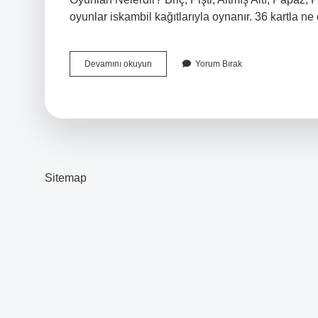
oyunlar iskambil kağıtlarıyla oynanır. 36 kartla n
Kaç
Devamını okuyun
Yorum Bırak
Tane
Iskambil
Kağıdı
Vardır
Sitemap