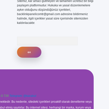
Sitemiz, kar amacı gütmeyen ve tamamen ücretsiz bir bilgi
paylaşım platformudur. Hukuka ve yasal düzenlemelere
aykırı olduğunu düşündüğünüz içerikleri,
backlinkpanelicomtr@gmail.com
adresine bildirmeniz
halinde, ilgili içerikler yasal süre içerisinde sitemizden
kaldırılacaktır.
Arama
 0 726
Telegram: @karabul
ektedir. Bu nedenle, sitedeki içerikleri proaktif olarak denetleme veya
 etmiş sayılırlar. Bu internet sitesi, herhangi bir marka, kurum veya