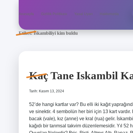
Anasayfa
Gizlilik Politikası
Yasal Uyarı
Hakkımızda
Etiket:
İskambiliyi kim buldu
Kaç Tane Iskambil Ka
Tarih: Kasım 13, 2024
52’de hangi kartlar var? Bu elli iki kağıt yaprağı
ve sinektir. 4 sembolün her biri için 13 kart vardır
bacak (vale), kız (anne) ve kral (rua) gelir. İska
kağıdı bir tarımsal takvim düzenlemesidir. Yıl 52 ha
Oyunları Nelerdir? Briç, Pişti, Altmış Altı, Papaz,