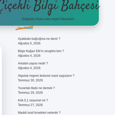
Çiçekli Bilgi Bahçesi
Doğadan ilham alan neşeli hikayeler!
Sidebar
Son Yazılar
https://hiltonbet-giris.com/
bete
Ayakkabı bağcığına ne denir ?
Ağustos 5, 2026
Bilge Kağan Etil’in sevgilisi kim ?
Ağustos 4, 2026
Anlatım yapısı nedir ?
Ağustos 4, 2026
Algoloji migren tedavisi nasıl uygulanır ?
Temmuz 30, 2026
Yuvarlak ifade ne demek ?
Temmuz 29, 2026
Kök 0,1 rasyonel mi ?
Temmuz 27, 2026
Maddi israf örnekleri nelerdir ?