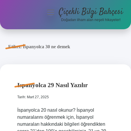
Çiçekli Bilgi Bahçesi
menüyü
aç
Doğadan ilham alan neşeli hikayeler!
Anasayfa
Gizlilik Politikası
Etiket:
İspanyolca 30 ne demek
Yasal Uyarı
Hakkımızda
Ispanyolca 29 Nasıl Yazılır
Tarih: Mart 27, 2025
İspanyolca 20 nasıl okunur? İspanyol
numaralarını öğrenmek için, İspanyol
numaraları hakkındaki bilgileri öğrendikten