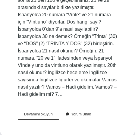
sonra 21’den 100’e geçebilirsiniz. 21 ve 29
arasındaki sayılar birlikte yazılmıştır.
İspanyolca 20 numara “Vinte” ve 21 numara
için “Vintiuno” diyorlar. Dos hangi sayı?
İspanyolca 0’dan 9’a nasıl sayılabilir?
İspanyolca 30 ne demek? Örneğin “Trinta” (30)
ve “DOS” (2) “TRINTA Y DOS” (32) birleştirin.
İspanyolca 21 nasıl okunur? Örneğin, 21
numara, “20 ve 1” ifadesinden veya İspanyol
Vinde y uno’da vintiuno olarak yazılmıştır. 20th
nasıl okunur? İngilizce heceleme İngilizce
sayısında İngilizce figürler ve okumalar Vamos
nasıl yazılır? Vamos – Hadi gidelim. Vamos? –
Hadi gidelim mi? 7…
Ispanyolca
Devamını okuyun
Yorum Bırak
29
Nasıl
Yazılır