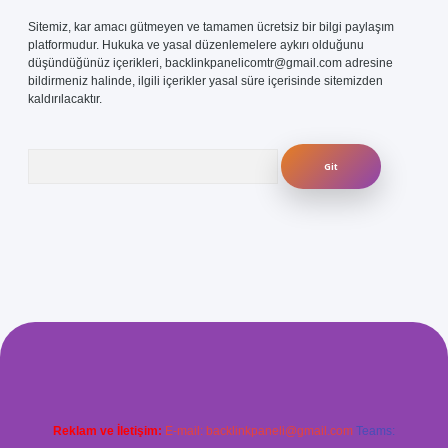
Sitemiz, kar amacı gütmeyen ve tamamen ücretsiz bir bilgi paylaşım
platformudur. Hukuka ve yasal düzenlemelere aykırı olduğunu
düşündüğünüz içerikleri,
backlinkpanelicomtr@gmail.com
adresine
bildirmeniz halinde, ilgili içerikler yasal süre içerisinde sitemizden
kaldırılacaktır.
Arama
com/
betexper güvenilir mi
elexbetgiris.org
Reklam ve İletişim:
E-mail:
backlinkpaneli@gmail.com
Teams: