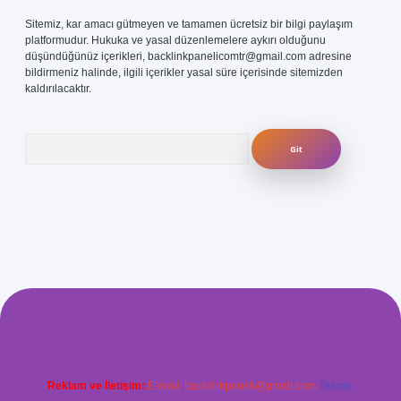
Sitemiz, kar amacı gütmeyen ve tamamen ücretsiz bir bilgi paylaşım
platformudur. Hukuka ve yasal düzenlemelere aykırı olduğunu
düşündüğünüz içerikleri,
backlinkpanelicomtr@gmail.com
adresine
bildirmeniz halinde, ilgili içerikler yasal süre içerisinde sitemizden
kaldırılacaktır.
Arama
com/
betexper güvenilir mi
elexbetgiris.org
Reklam ve İletişim:
E-mail:
backlinkpaneli@gmail.com
Teams: