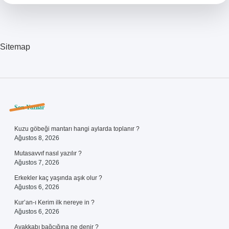
Mı
Sitemap
Sidebar
Son Yazılar
Kuzu göbeği mantarı hangi aylarda toplanır ?
Ağustos 8, 2026
Mutasavvıf nasıl yazılır ?
Ağustos 7, 2026
Erkekler kaç yaşında aşık olur ?
Ağustos 6, 2026
Kur’an-ı Kerim ilk nereye in ?
Ağustos 6, 2026
Ayakkabı bağcığına ne denir ?