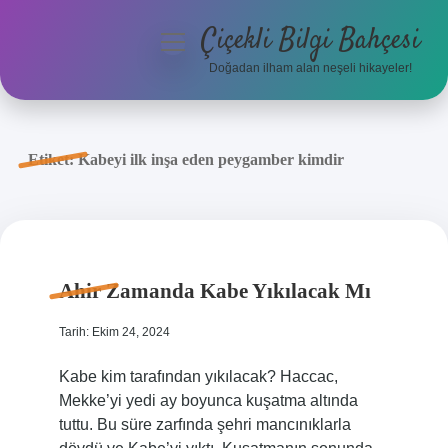
Çiçekli Bilgi Bahçesi
menüyü
aç
Doğadan ilham alan neşeli hikayeler!
Anasayfa
Gizlilik Politikası
Etiket:
Kabeyi ilk inşa eden peygamber kimdir
Yasal Uyarı
Hakkımızda
Ahir Zamanda Kabe Yıkılacak Mı
Tarih: Ekim 24, 2024
Kabe kim tarafından yıkılacak? Haccac,
Mekke’yi yedi ay boyunca kuşatma altında
tuttu. Bu süre zarfında şehri mancınıklarla