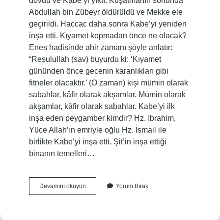
dövdü ve Kabe’yi yıktı. Kuşatmanın sonunda
Abdullah bin Zübeyr öldürüldü ve Mekke ele
geçirildi. Haccac daha sonra Kabe’yi yeniden
inşa etti. Kıyamet kopmadan önce ne olacak?
Enes hadisinde ahir zamanı şöyle anlatır:
“Resulullah (sav) buyurdu ki: ‘Kıyamet
gününden önce gecenin karanlıkları gibi
fitneler olacaktır.’ (O zaman) kişi mümin olarak
sabahlar, kâfir olarak akşamlar. Mümin olarak
akşamlar, kâfir olarak sabahlar. Kabe’yi ilk
inşa eden peygamber kimdir? Hz. İbrahim,
Yüce Allah’ın emriyle oğlu Hz. İsmail ile
birlikte Kabe’yi inşa etti. Şit’in inşa ettiği
binanın temelleri…
Ahir
Devamını okuyun
Yorum Bırak
Zamanda
Kabe
Yıkılacak