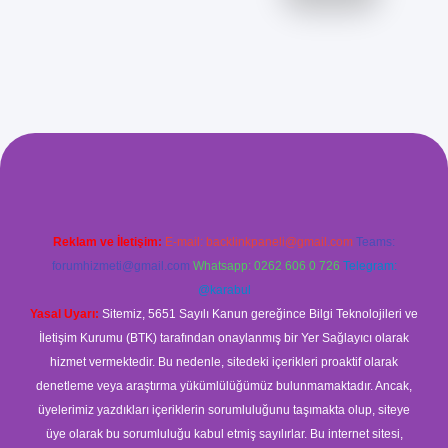
om/
betexper güvenilir mi
elexbetgiris.org
Reklam ve İletişim:
E-mail:
backlinkpaneli@gmail.com
Teams:
forumhizmeti@gmail.com
Whatsapp: 0262 606 0 726
Telegram:
@karabul
Yasal Uyarı:
Sitemiz, 5651 Sayılı Kanun gereğince Bilgi Teknolojileri ve
İletişim Kurumu (BTK) tarafından onaylanmış bir Yer Sağlayıcı olarak
hizmet vermektedir. Bu nedenle, sitedeki içerikleri proaktif olarak
denetleme veya araştırma yükümlülüğümüz bulunmamaktadır. Ancak,
üyelerimiz yazdıkları içeriklerin sorumluluğunu taşımakta olup, siteye
üye olarak bu sorumluluğu kabul etmiş sayılırlar. Bu internet sitesi,