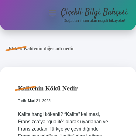
Çiçekli Bilgi Bahçesi
menüyü
aç
Doğadan ilham alan neşeli hikayeler!
Anasayfa
Gizlilik Politikası
Etiket:
Kalitenin diğer adı nedir
Yasal Uyarı
Hakkımızda
Kalitenin Kökü Nedir
Tarih: Mart 21, 2025
Kalite hangi kökenli? “Kalite” kelimesi,
Fransızca’ya “qualité” olarak uyarlanan ve
Fransızcadan Türkçe’ye çevrildiğinde