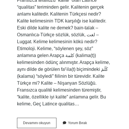
Fransızca telaffuzu “kalite” olan Latince
“qualitas” teriminden gelir. Kalitenin gerçek
anlamı kalitedir. Kalitenin Türkçesi nedir?
Kalite kelimesinin TDK karşılığı ise kalitedir.
Eski dilde kalite ne demek? bain-talak –
Osmanlıca-Türkçe sözlük, sözlük, لغت –
Luggat. Kelime kelimesinin kökü nedir?
Etimoloji. Kelime, “söylenen şey, söz”
anlamına gelen Arapça كلمة (kalima(t))
kelimesinden ödünç alınmıştır. Arapça kelime,
aynı dilde de görülen faˁila(t) biçimindeki كَلَمَ
(kalama) “söyledi” fiilinin bir türevidir. Kalite
Türkçe mi? Kalite – Nişanyan Sözlüğü.
Fransızca qualité kelimesinden türemiştir,
“kalite, özellikle iyi kalite” anlamına gelir. Bu
kelime, Geç Latince qualitas…
Kalitenin
Devamını okuyun
Yorum Bırak
Kökü