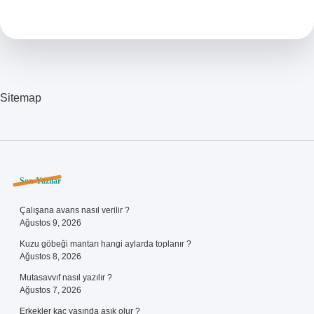
Nedir
Sitemap
Sidebar
Son Yazılar
Çalışana avans nasıl verilir ?
Ağustos 9, 2026
Kuzu göbeği mantarı hangi aylarda toplanır ?
Ağustos 8, 2026
Mutasavvıf nasıl yazılır ?
Ağustos 7, 2026
Erkekler kaç yaşında aşık olur ?