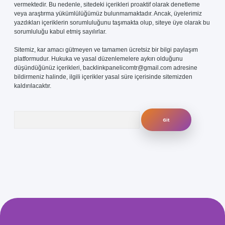
vermektedir. Bu nedenle, sitedeki içerikleri proaktif olarak denetleme
veya araştırma yükümlülüğümüz bulunmamaktadır. Ancak, üyelerimiz
yazdıkları içeriklerin sorumluluğunu taşımakta olup, siteye üye olarak bu
sorumluluğu kabul etmiş sayılırlar.
Sitemiz, kar amacı gütmeyen ve tamamen ücretsiz bir bilgi paylaşım
platformudur. Hukuka ve yasal düzenlemelere aykırı olduğunu
düşündüğünüz içerikleri,
backlinkpanelicomtr@gmail.com
adresine
bildirmeniz halinde, ilgili içerikler yasal süre içerisinde sitemizden
kaldırılacaktır.
Arama
com/
betexper güvenilir mi
elexbetgiris.org