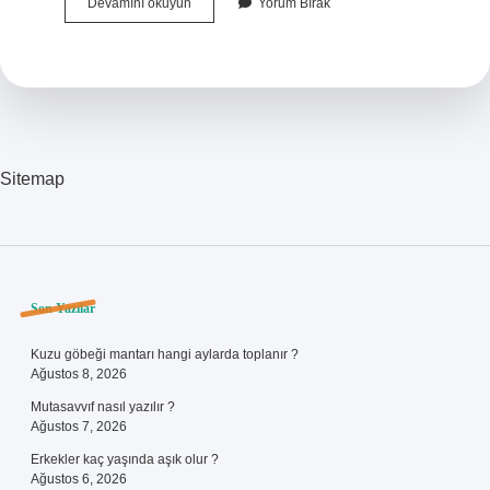
Colomb
Devamını okuyun
Yorum Bırak
Amerikayı
Ne
Zaman
Keşfetti
Sitemap
Sidebar
Son Yazılar
Kuzu göbeği mantarı hangi aylarda toplanır ?
Ağustos 8, 2026
Mutasavvıf nasıl yazılır ?
Ağustos 7, 2026
Erkekler kaç yaşında aşık olur ?
Ağustos 6, 2026