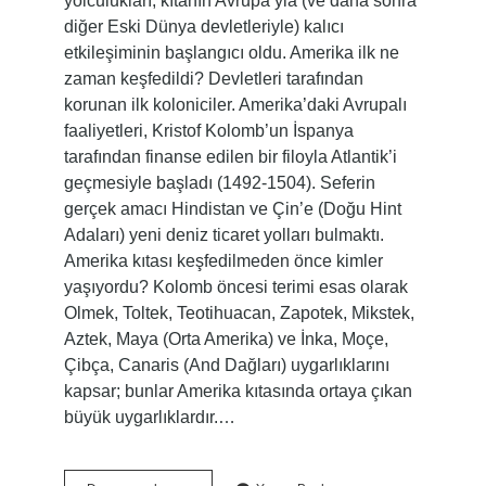
yolculukları, kıtanın Avrupa’yla (ve daha sonra
diğer Eski Dünya devletleriyle) kalıcı
etkileşiminin başlangıcı oldu. Amerika ilk ne
zaman keşfedildi? Devletleri tarafından
korunan ilk koloniciler. Amerika’daki Avrupalı ​​
faaliyetleri, Kristof Kolomb’un İspanya
tarafından finanse edilen bir filoyla Atlantik’i
geçmesiyle başladı (1492-1504). Seferin
gerçek amacı Hindistan ve Çin’e (Doğu Hint
Adaları) yeni deniz ticaret yolları bulmaktı.
Amerika kıtası keşfedilmeden önce kimler
yaşıyordu? Kolomb öncesi terimi esas olarak
Olmek, Toltek, Teotihuacan, Zapotek, Mikstek,
Aztek, Maya (Orta Amerika) ve İnka, Moçe,
Çibça, Canaris (And Dağları) uygarlıklarını
kapsar; bunlar Amerika kıtasında ortaya çıkan
büyük uygarlıklardır.…