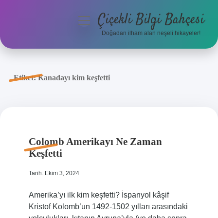
Çiçekli Bilgi Bahçesi
menüyü
aç
Doğadan ilham alan neşeli hikayeler!
Anasayfa
Gizlilik Politikası
Etiket:
Kanadayı kim keşfetti
Yasal Uyarı
Hakkımızda
Colomb Amerikayı Ne Zaman
Keşfetti
Tarih: Ekim 3, 2024
Amerika’yı ilk kim keşfetti? İspanyol kâşif
Kristof Kolomb’un 1492-1502 yılları arasındaki