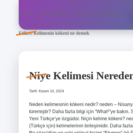
Anasayfa
Gizlilik Politikası
Yasal Uyarı
Hakkımızda
Etiket:
Kelimenin kökeni ne demek
Niye Kelimesi Nereden
Tarih: Kasım 10, 2024
Neden kelimesinin kökeni nedir? neden – Nisany
türemiştir? Daha fazla bilgi için “What¹”ye bakın. 
Yeni Türkçe’ye özgüdür. Niçin kelime kökeni? ne
(Türkçe için) kelimelerinin birleşimidir. Daha faz
Bir sözcüğün en eski orijinal biçimi “Etymon” (τὸ ἔ