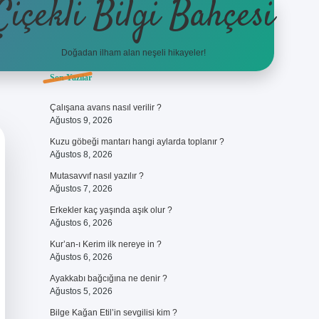
Çiçekli Bilgi Bahçesi
Doğadan ilham alan neşeli hikayeler!
Sidebar
Son Yazılar
https://hiltonbet-giris.com/
bete
Çalışana avans nasıl verilir ?
Ağustos 9, 2026
Kuzu göbeği mantarı hangi aylarda toplanır ?
Ağustos 8, 2026
Mutasavvıf nasıl yazılır ?
Ağustos 7, 2026
Erkekler kaç yaşında aşık olur ?
Ağustos 6, 2026
Kur’an-ı Kerim ilk nereye in ?
Ağustos 6, 2026
Ayakkabı bağcığına ne denir ?
Ağustos 5, 2026
Bilge Kağan Etil’in sevgilisi kim ?