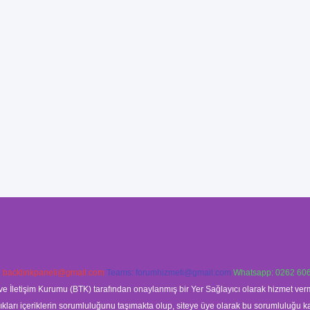
:
backlinkpaneli@gmail.com
Teams:
forumhizmeti@gmail.com
Whatsapp: 0262 606
ve İletişim Kurumu (BTK) tarafından onaylanmış bir Yer Sağlayıcı olarak hizmet verm
rı içeriklerin sorumluluğunu taşımakta olup, siteye üye olarak bu sorumluluğu kabul