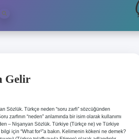
 Gelir
an Sözlük. Türkçe neden “soru zarfı” sözcüğünden
Soru zarfının “neden” anlamında bir isim olarak kullanımı
den – Nişanyan Sözlük. Türkiye (Türkçe ne) ve Türkiye
la bilgi için “What for¹”a bakın. Kelimenin kökeni ne demek?
τυμον) (Türkçe telaffuzuyla Etimon) olarak adlandırılır.