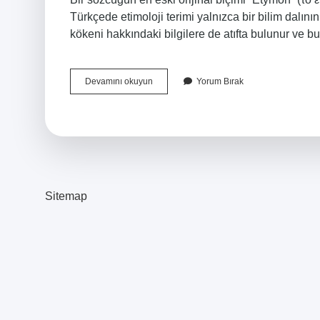
Türkçede etimoloji terimi yalnızca bir bilim dalını
kökeni hakkındaki bilgilere de atıfta bulunur ve 
Niye
Devamını okuyun
Yorum Bırak
Kelimesi
Nereden
Gelir
Sitemap