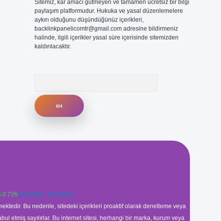
Sitemiz, kar amacı gütmeyen ve tamamen ücretsiz bir bilgi
paylaşım platformudur. Hukuka ve yasal düzenlemelere
aykırı olduğunu düşündüğünüz içerikleri,
backlinkpanelicomtr@gmail.com
adresine bildirmeniz
halinde, ilgili içerikler yasal süre içerisinde sitemizden
kaldırılacaktır.
Arama
 0 726
Telegram: @karabul
ektedir. Bu nedenle, sitedeki içerikleri proaktif olarak denetleme veya
 etmiş sayılırlar. Bu internet sitesi, herhangi bir marka, kurum veya