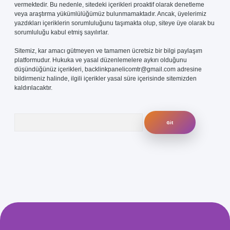
vermektedir. Bu nedenle, sitedeki içerikleri proaktif olarak denetleme
veya araştırma yükümlülüğümüz bulunmamaktadır. Ancak, üyelerimiz
yazdıkları içeriklerin sorumluluğunu taşımakta olup, siteye üye olarak bu
sorumluluğu kabul etmiş sayılırlar.
Sitemiz, kar amacı gütmeyen ve tamamen ücretsiz bir bilgi paylaşım
platformudur. Hukuka ve yasal düzenlemelere aykırı olduğunu
düşündüğünüz içerikleri,
backlinkpanelicomtr@gmail.com
adresine
bildirmeniz halinde, ilgili içerikler yasal süre içerisinde sitemizden
kaldırılacaktır.
Arama
com/
betexper güvenilir mi
elexbetgiris.org