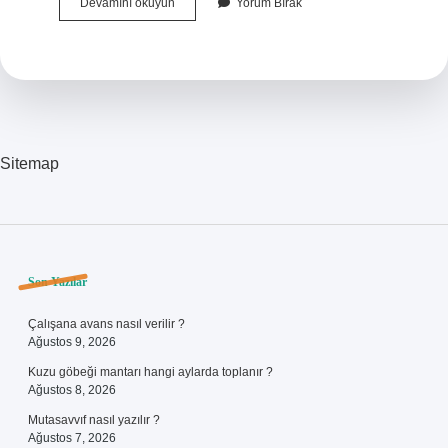
Dejenere
Devamını okuyun
Yorum Bırak
Olmuş
Ne
Demek
Sitemap
Sidebar
Son Yazılar
Çalışana avans nasıl verilir ?
Ağustos 9, 2026
Kuzu göbeği mantarı hangi aylarda toplanır ?
Ağustos 8, 2026
Mutasavvıf nasıl yazılır ?
Ağustos 7, 2026