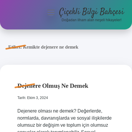
Çiçekli Bilgi Bahçesi
menüyü
aç
Doğadan ilham alan neşeli hikayeler!
Anasayfa
Gizlilik Politikası
Etiket:
Kemikte dejenere ne demek
Yasal Uyarı
Hakkımızda
Dejenere Olmuş Ne Demek
Tarih: Ekim 3, 2024
Dejenere olması ne demek? Değerlerde,
normlarda, davranışlarda ve sosyal ilişkilerde
olumsuz bir değişim ve toplum için olumsuz