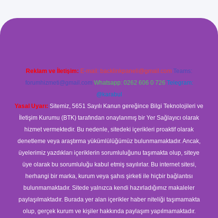
om/
betexper güvenilir mi
elexbetgiris.org
Reklam ve İletişim:
E-mail:
backlinkpaneli@gmail.com
Teams:
forumhizmeti@gmail.com
Whatsapp: 0262 606 0 726
Telegram:
@karabul
Yasal Uyarı:
Sitemiz, 5651 Sayılı Kanun gereğince Bilgi Teknolojileri ve
İletişim Kurumu (BTK) tarafından onaylanmış bir Yer Sağlayıcı olarak
hizmet vermektedir. Bu nedenle, sitedeki içerikleri proaktif olarak
denetleme veya araştırma yükümlülüğümüz bulunmamaktadır. Ancak,
üyelerimiz yazdıkları içeriklerin sorumluluğunu taşımakta olup, siteye
üye olarak bu sorumluluğu kabul etmiş sayılırlar. Bu internet sitesi,
herhangi bir marka, kurum veya şahıs şirketi ile hiçbir bağlantısı
bulunmamaktadır. Sitede yalnızca kendi hazırladığımız makaleler
paylaşılmaktadır. Burada yer alan içerikler haber niteliği taşımamakta
olup, gerçek kurum ve kişiler hakkında paylaşım yapılmamaktadır.