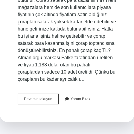
bulunur. Çorap satarak para kazanılır mı? Hem
mağazalara hem de son kullanıcılara piyasa
fiyatının çok altında fiyatlara satın aldığınız
çorapları satarak yüksek karlar elde edebilir ve
hane gelirinize katkıda bulunabilirsiniz. Hatta
bu işi ana işiniz haline getirebilir ve çorap
satarak para kazanma işini çorap toptancısına
dönüştürebilirsiniz. En pahalı çorap kaç TL?
Alman örgü markası Falke tarafından üretilen
ve fiyatı 1.188 dolar olan bu pahalı
çoraplardan sadece 10 adet üretildi. Çünkü bu
çorapların bu kadar ayrıcalıklı…
1
Devamını okuyun
Yorum Bırak
Kilo
Çorap
Kaç
Tl