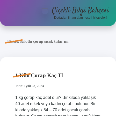
Çiçekli Bilgi Bahçesi
menüyü
aç
Doğadan ilham alan neşeli hikayeler!
Anasayfa
Gizlilik Politikası
Etiket:
Kilotlu çorap sıcak tutar mı
Yasal Uyarı
Hakkımızda
1 Kilo Çorap Kaç Tl
Tarih: Eylül 23, 2024
1 kg çorap kaç adet olur? Bir kiloda yaklaşık
40 adet erkek veya kadın çorabı bulunur. Bir
kiloda yaklaşık 54 – 70 adet çocuk çorabı