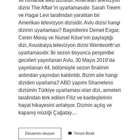
ve romantik web dizisidir. Amerikan televizyon
dizisi The Affair’in uyarlamasıdır. Sarah Treem
ve Hagai Levi tarafından yaratılan bir
Amerikan televizyon dizisidir. Avlu dizisi hangi
dizinin uyarlaması? Başrollerini Demet Evgar,
Ceren Moray ve Nursel Köse’nin paylaştığı
dizi, Avustralya televizyon dizisi Wentworth’un
uyarlamasıdır. İki sezon boyunca perşembe
geceleri yayınlanan Avlu, 30 Mayıs 2019’da
yayınlanan 44. bölümüyle sezon finalinin
ardından yayından kaldırıldı. Bizim aile hangi
diziden uyarlama? ABD yapımı Shameless
dizisinin Türkiye uyarlaması olan dizi, anneleri
tarafından terk edilen Filiz ve kardeşlerinin
hayat hikayesini anlatıyor. Dizinin açılış ve
kapanış müziği Çağatay…
Misafir
Devamını okuyun
Yorum Bırak
Dizisi