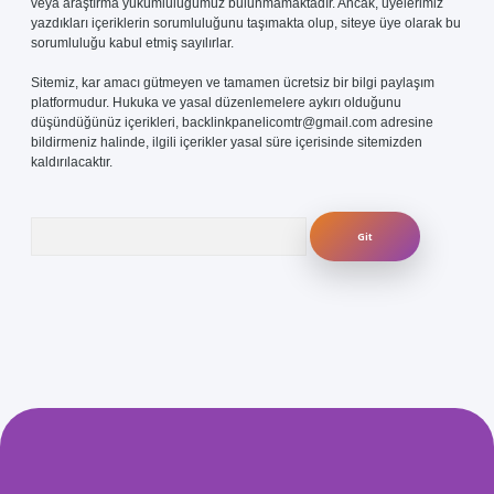
veya araştırma yükümlülüğümüz bulunmamaktadır. Ancak, üyelerimiz
yazdıkları içeriklerin sorumluluğunu taşımakta olup, siteye üye olarak bu
sorumluluğu kabul etmiş sayılırlar.
Sitemiz, kar amacı gütmeyen ve tamamen ücretsiz bir bilgi paylaşım
platformudur. Hukuka ve yasal düzenlemelere aykırı olduğunu
düşündüğünüz içerikleri,
backlinkpanelicomtr@gmail.com
adresine
bildirmeniz halinde, ilgili içerikler yasal süre içerisinde sitemizden
kaldırılacaktır.
Arama
s.com/
betexper güvenilir mi
elexbetgiris.org