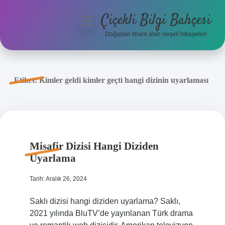
Çiçekli Bilgi Bahçesi
menüyü
aç
Doğadan ilham alan neşeli hikayeler!
Anasayfa
Gizlilik Politikası
Etiket:
Kimler geldi kimler geçti hangi dizinin uyarlaması
Yasal Uyarı
Hakkımızda
Misafir Dizisi Hangi Diziden
Uyarlama
Tarih: Aralık 26, 2024
Saklı dizisi hangi diziden uyarlama? Saklı,
2021 yılında BluTV’de yayınlanan Türk drama