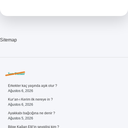
Hangi
Diziden
Uyarlama
Sitemap
Sidebar
Son Yazılar
Erkekler kaç yaşında aşık olur ?
Ağustos 6, 2026
Kur’an-ı Kerim ilk nereye in ?
Ağustos 6, 2026
Ayakkabı bağcığına ne denir ?
Ağustos 5, 2026
Bilge Kağan Etil’in sevgilisi kim ?