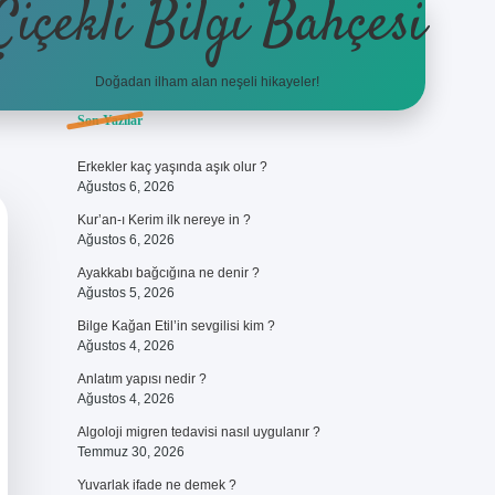
Çiçekli Bilgi Bahçesi
Doğadan ilham alan neşeli hikayeler!
Sidebar
Son Yazılar
https://hiltonbet-giris.com/
be
Erkekler kaç yaşında aşık olur ?
Ağustos 6, 2026
Kur’an-ı Kerim ilk nereye in ?
Ağustos 6, 2026
Ayakkabı bağcığına ne denir ?
Ağustos 5, 2026
Bilge Kağan Etil’in sevgilisi kim ?
Ağustos 4, 2026
Anlatım yapısı nedir ?
Ağustos 4, 2026
Algoloji migren tedavisi nasıl uygulanır ?
Temmuz 30, 2026
Yuvarlak ifade ne demek ?