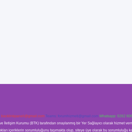
:
backlinkpaneli@gmail.com
Teams:
forumhizmeti@gmail.com
Whatsapp: 0262 606
ve İletişim Kurumu (BTK) tarafından onaylanmış bir Yer Sağlayıcı olarak hizmet verm
rı içeriklerin sorumluluğunu taşımakta olup, siteye üye olarak bu sorumluluğu kabul