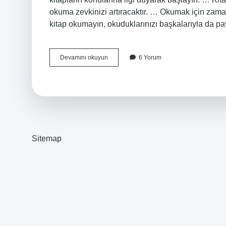
okuma zevkinizi artıracaktır. … Okumak için zam
kitap okumayın, okuduklarınızı başkalarıyla da pa
Kitap
Devamını okuyun
6 Yorum
Okuma
Isteği
Nasıl
Artırılır
Sitemap