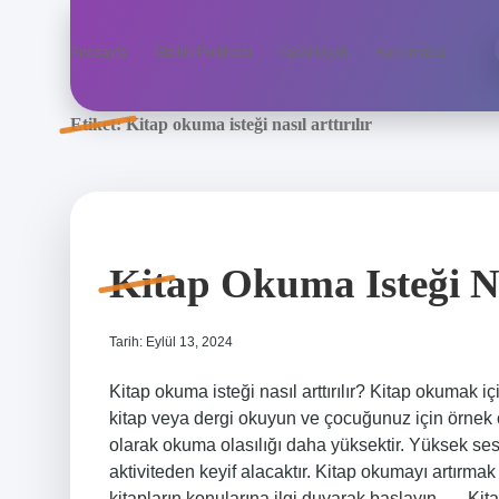
Anasayfa
Gizlilik Politikası
Yasal Uyarı
Hakkımızda
Etiket:
Kitap okuma isteği nasıl arttırılır
Kitap Okuma Isteği Nas
Tarih: Eylül 13, 2024
Kitap okuma isteği nasıl arttırılır? Kitap okumak i
kitap veya dergi okuyun ve çocuğunuz için örnek o
olarak okuma olasılığı daha yüksektir. Yüksek se
aktiviteden keyif alacaktır. Kitap okumayı artırma
kitapların konularına ilgi duyarak başlayın. … K