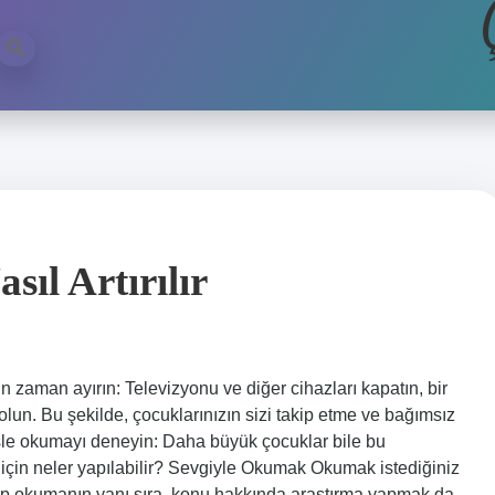
ıl Artırılır
çin zaman ayırın: Televizyonu ve diğer cihazları kapatın, bir
lun. Bu şekilde, çocuklarınızın sizi takip etme ve bağımsız
sle okumayı deneyin: Daha büyük çocuklar bile bu
k için neler yapılabilir? Sevgiyle Okumak Okumak istediğiniz
itap okumanın yanı sıra, konu hakkında araştırma yapmak da