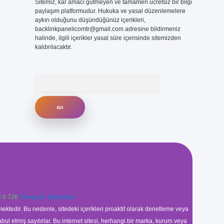
Sitemiz, kar amacı gütmeyen ve tamamen ücretsiz bir bilgi
paylaşım platformudur. Hukuka ve yasal düzenlemelere
aykırı olduğunu düşündüğünüz içerikleri,
backlinkpanelicomtr@gmail.com
adresine bildirmeniz
halinde, ilgili içerikler yasal süre içerisinde sitemizden
kaldırılacaktır.
Arama
 0 726
Telegram: @karabul
ektedir. Bu nedenle, sitedeki içerikleri proaktif olarak denetleme veya
 etmiş sayılırlar. Bu internet sitesi, herhangi bir marka, kurum veya