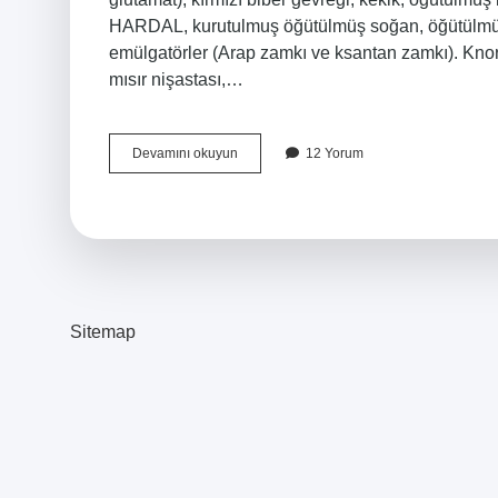
HARDAL, kurutulmuş öğütülmüş soğan, öğütülmüş 
emülgatörler (Arap zamkı ve ksantan zamkı). Knorr 
mısır nişastası,…
Knorr
Devamını okuyun
12 Yorum
Tavuk
Çeşnisi
Içinde
Ne
Var
Sitemap