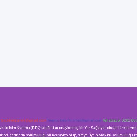
:
backlinkpaneli@gmail.com
Teams:
forumhizmeti@gmail.com
Whatsapp: 0262 606
ve İletişim Kurumu (BTK) tarafından onaylanmış bir Yer Sağlayıcı olarak hizmet verm
rı içeriklerin sorumluluğunu taşımakta olup, siteye üye olarak bu sorumluluğu kabul