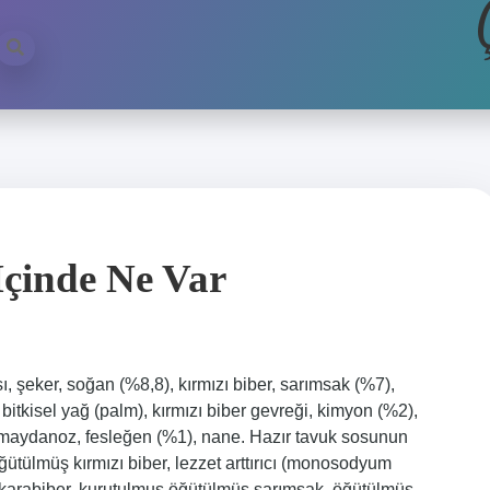
Içinde Ne Var
ı, şeker, soğan (%8,8), kırmızı biber, sarımsak (%7),
 bitkisel yağ (palm), kırmızı biber gevreği, kimyon (%2),
ü, maydanoz, fesleğen (%1), nane. Hazır tavuk sosunun
ğütülmüş kırmızı biber, lezzet arttırıcı (monosodyum
ş karabiber, kurutulmuş öğütülmüş sarımsak, öğütülmüş