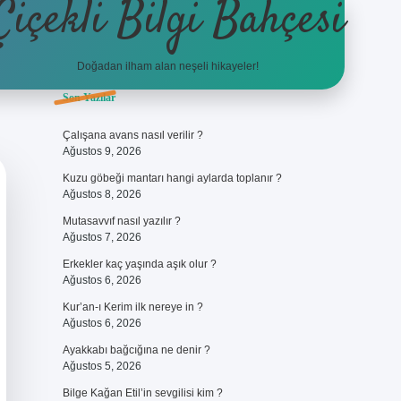
Çiçekli Bilgi Bahçesi
Doğadan ilham alan neşeli hikayeler!
Sidebar
Son Yazılar
https://hiltonbet-giris.com/
bete
Çalışana avans nasıl verilir ?
Ağustos 9, 2026
Kuzu göbeği mantarı hangi aylarda toplanır ?
Ağustos 8, 2026
Mutasavvıf nasıl yazılır ?
Ağustos 7, 2026
Erkekler kaç yaşında aşık olur ?
Ağustos 6, 2026
Kur’an-ı Kerim ilk nereye in ?
Ağustos 6, 2026
Ayakkabı bağcığına ne denir ?
Ağustos 5, 2026
Bilge Kağan Etil’in sevgilisi kim ?