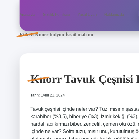
Anasayfa
Gizlilik Politikası
Yasal Uyarı
Hakkımızda
Etiket:
Knorr bulyon İsrail malı mı
Knorr Tavuk Çeşnisi 
Tarih: Eylül 21, 2024
Tavuk çeşnisi içinde neler var? Tuz, mısır nişastas
karabiber (%3,5), biberiye (%3), İzmir kekiği (%3),
hardal, acı kırmızı biber, zencefil, çemen otu öz
içinde ne var? Sofra tuzu, mısır unu, kurutulmuş ö
glutamat), kırmızı biber gevreği, kekik, öğütülmü