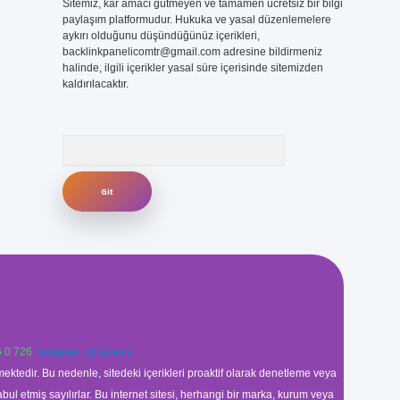
Sitemiz, kar amacı gütmeyen ve tamamen ücretsiz bir bilgi
paylaşım platformudur. Hukuka ve yasal düzenlemelere
aykırı olduğunu düşündüğünüz içerikleri,
backlinkpanelicomtr@gmail.com
adresine bildirmeniz
halinde, ilgili içerikler yasal süre içerisinde sitemizden
kaldırılacaktır.
Arama
 0 726
Telegram: @karabul
ektedir. Bu nedenle, sitedeki içerikleri proaktif olarak denetleme veya
 etmiş sayılırlar. Bu internet sitesi, herhangi bir marka, kurum veya